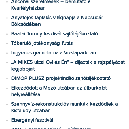
Anconai szerelmesek – bemutató a
Kvártélyházban
Anyatejes táplálás világnapja a Napsugár
Bölcsődében
Bazitai Torony fesztivál sajtótájékoztató
Tókerülő jótékonysági futás
Ingyenes gerinctorna a Vizslaparkban
„A MIKES utcai Ovi és Én” – díjazták a rajzpályázat
legjobbjait
DIMOP PLUSZ projektindító sajtótájékoztató
Elkezdődött a Mező utcában az útburkolat
helyreállítása
Szennyvíz-rekonstrukciós munkák kezdődtek a
Kisfaludy utcában
Ebergényi fesztivál