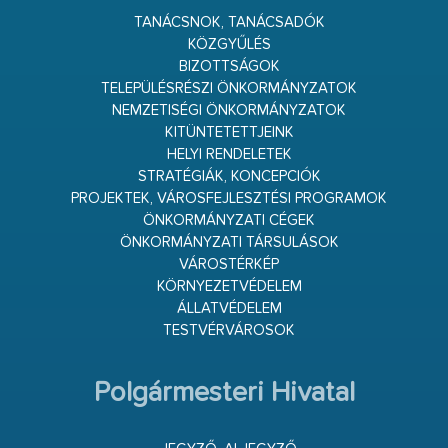
TANÁCSNOK, TANÁCSADÓK
KÖZGYŰLÉS
BIZOTTSÁGOK
TELEPÜLÉSRÉSZI ÖNKORMÁNYZATOK
NEMZETISÉGI ÖNKORMÁNYZATOK
KITÜNTETETTJEINK
HELYI RENDELETEK
STRATÉGIÁK, KONCEPCIÓK
PROJEKTEK, VÁROSFEJLESZTÉSI PROGRAMOK
ÖNKORMÁNYZATI CÉGEK
ÖNKORMÁNYZATI TÁRSULÁSOK
VÁROSTÉRKÉP
KÖRNYEZETVÉDELEM
ÁLLATVÉDELEM
TESTVÉRVÁROSOK
Polgármesteri Hivatal