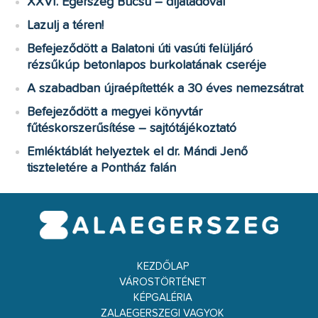
XXVI. Egerszeg Búcsú – díjátadóval
Lazulj a téren!
Befejeződött a Balatoni úti vasúti felüljáró
rézsűkúp betonlapos burkolatának cseréje
A szabadban újraépítették a 30 éves nemezsátrat
Befejeződött a megyei könyvtár
fűtéskorszerűsítése – sajtótájékoztató
Emléktáblát helyeztek el dr. Mándi Jenő
tiszteletére a Pontház falán
KEZDŐLAP
VÁROSTÖRTÉNET
KÉPGALÉRIA
ZALAEGERSZEGI VAGYOK