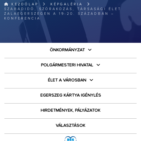
KEZDŐLAP
KÉPGALÉRIA
SZABADIDŐ, SZÓRAKOZÁS, TÁRSASÁGI ÉLET
ZALAEGERSZEGEN A 19-20. SZÁZADBAN –
KONFERENCIA
ÖNKORMÁNYZAT
POLGÁRMESTERI HIVATAL
ÉLET A VÁROSBAN
EGERSZEG KÁRTYA IGÉNYLÉS
HIRDETMÉNYEK, PÁLYÁZATOK
VÁLASZTÁSOK