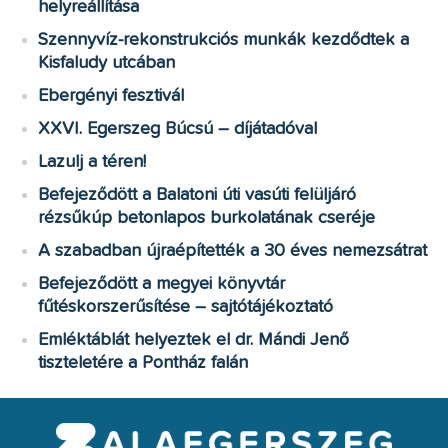
helyreállítása
Szennyvíz-rekonstrukciós munkák kezdődtek a
Kisfaludy utcában
Ebergényi fesztivál
XXVI. Egerszeg Búcsú – díjátadóval
Lazulj a téren!
Befejeződött a Balatoni úti vasúti felüljáró
rézsűkúp betonlapos burkolatának cseréje
A szabadban újraépítették a 30 éves nemezsátrat
Befejeződött a megyei könyvtár
fűtéskorszerűsítése – sajtótájékoztató
Emléktáblát helyeztek el dr. Mándi Jenő
tiszteletére a Pontház falán