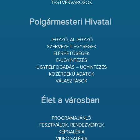
TESTVÉRVÁROSOK
Polgármesteri Hivatal
JEGYZŐ, ALJEGYZŐ
SZERVEZETI EGYSÉGEK
ELÉRHETŐSÉGEK
E-ÜGYINTÉZÉS
ÜGYFÉLFOGADÁS – ÜGYINTÉZÉS
KÖZÉRDEKŰ ADATOK
VÁLASZTÁSOK
Élet a városban
PROGRAMAJÁNLÓ
FESZTIVÁLOK, RENDEZVÉNYEK
KÉPGALÉRIA
VIDEÓGALÉRIA