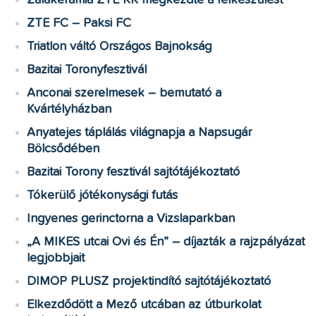
Zalakerámia ZTE KK megkezdte a felkészülést
ZTE FC – Paksi FC
Triatlon váltó Országos Bajnokság
Bazitai Toronyfesztivál
Anconai szerelmesek – bemutató a
Kvártélyházban
Anyatejes táplálás világnapja a Napsugár
Bölcsődében
Bazitai Torony fesztivál sajtótájékoztató
Tókerülő jótékonysági futás
Ingyenes gerinctorna a Vizslaparkban
„A MIKES utcai Ovi és Én” – díjazták a rajzpályázat
legjobbjait
DIMOP PLUSZ projektindító sajtótájékoztató
Elkezdődött a Mező utcában az útburkolat