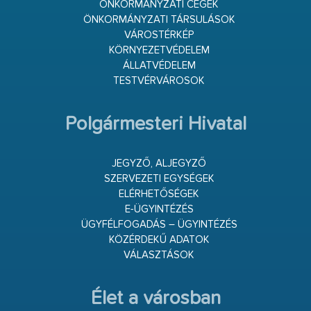
ÖNKORMÁNYZATI CÉGEK
ÖNKORMÁNYZATI TÁRSULÁSOK
VÁROSTÉRKÉP
KÖRNYEZETVÉDELEM
ÁLLATVÉDELEM
TESTVÉRVÁROSOK
Polgármesteri Hivatal
JEGYZŐ, ALJEGYZŐ
SZERVEZETI EGYSÉGEK
ELÉRHETŐSÉGEK
E-ÜGYINTÉZÉS
ÜGYFÉLFOGADÁS – ÜGYINTÉZÉS
KÖZÉRDEKŰ ADATOK
VÁLASZTÁSOK
Élet a városban