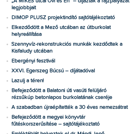
„A MIKES utcai Ovi és Én” – díjazták a rajzpályázat
legjobbjait
DIMOP PLUSZ projektindító sajtótájékoztató
Elkezdődött a Mező utcában az útburkolat
helyreállítása
Szennyvíz-rekonstrukciós munkák kezdődtek a
Kisfaludy utcában
Ebergényi fesztivál
XXVI. Egerszeg Búcsú – díjátadóval
Lazulj a téren!
Befejeződött a Balatoni úti vasúti felüljáró
rézsűkúp betonlapos burkolatának cseréje
A szabadban újraépítették a 30 éves nemezsátrat
Befejeződött a megyei könyvtár
fűtéskorszerűsítése – sajtótájékoztató
Emléktáblát helyeztek el dr. Mándi Jenő