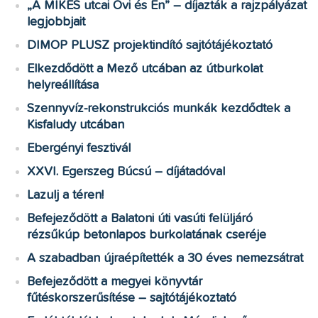
„A MIKES utcai Ovi és Én” – díjazták a rajzpályázat
legjobbjait
DIMOP PLUSZ projektindító sajtótájékoztató
Elkezdődött a Mező utcában az útburkolat
helyreállítása
Szennyvíz-rekonstrukciós munkák kezdődtek a
Kisfaludy utcában
Ebergényi fesztivál
XXVI. Egerszeg Búcsú – díjátadóval
Lazulj a téren!
Befejeződött a Balatoni úti vasúti felüljáró
rézsűkúp betonlapos burkolatának cseréje
A szabadban újraépítették a 30 éves nemezsátrat
Befejeződött a megyei könyvtár
fűtéskorszerűsítése – sajtótájékoztató