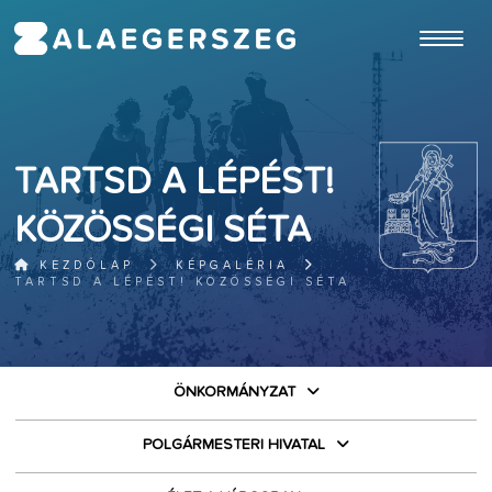
ugrás a fő tartalomhoz
TARTSD A LÉPÉST!
KÖZÖSSÉGI SÉTA
KEZDŐLAP
KÉPGALÉRIA
TARTSD A LÉPÉST! KÖZÖSSÉGI SÉTA
ÖNKORMÁNYZAT
POLGÁRMESTERI HIVATAL