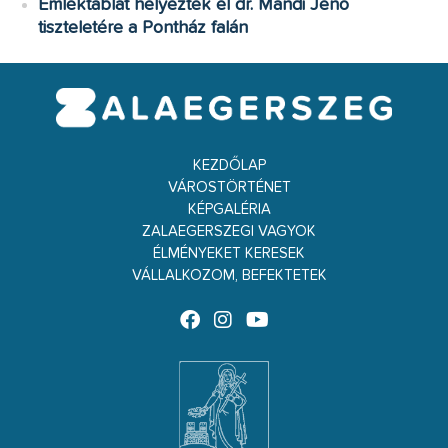
Emléktáblát helyeztek el dr. Mándi Jenő
tiszteletére a Pontház falán
KEZDŐLAP
VÁROSTÖRTÉNET
KÉPGALÉRIA
ZALAEGERSZEGI VAGYOK
ÉLMÉNYEKET KERESEK
VÁLLALKOZOM, BEFEKTETEK