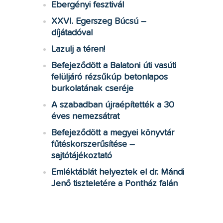
Ebergényi fesztivál
XXVI. Egerszeg Búcsú –
díjátadóval
Lazulj a téren!
Befejeződött a Balatoni úti vasúti
felüljáró rézsűkúp betonlapos
burkolatának cseréje
A szabadban újraépítették a 30
éves nemezsátrat
Befejeződött a megyei könyvtár
fűtéskorszerűsítése –
sajtótájékoztató
Emléktáblát helyeztek el dr. Mándi
Jenő tiszteletére a Pontház falán