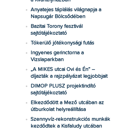
a Kvártélyházban
Anyatejes táplálás világnapja a
Napsugár Bölcsődében
Bazitai Torony fesztivál
sajtótájékoztató
Tókerülő jótékonysági futás
Ingyenes gerinctorna a
Vizslaparkban
„A MIKES utcai Ovi és Én” –
díjazták a rajzpályázat legjobbjait
DIMOP PLUSZ projektindító
sajtótájékoztató
Elkezdődött a Mező utcában az
útburkolat helyreállítása
Szennyvíz-rekonstrukciós munkák
kezdődtek a Kisfaludy utcában