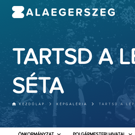
TARTSD A L
SÉTA
KEZDŐLAP
KÉPGALÉRIA
TARTSD A LÉP
ÖNKORMÁNYZAT
POLGÁRMESTERI HIVATAL