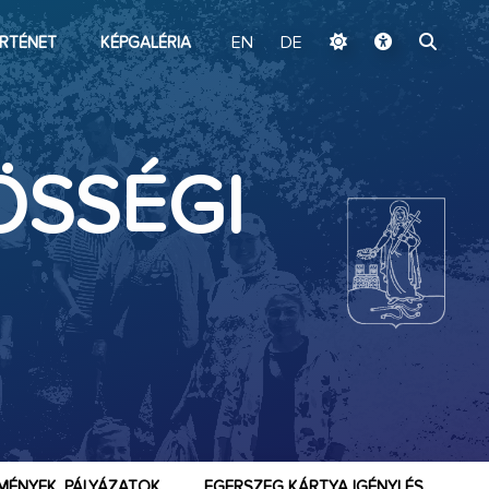
ugrás a fő tartalomhoz
RTÉNET
KÉPGALÉRIA
EN
DE
ÖSSÉGI
MÉNYEK, PÁLYÁZATOK
EGERSZEG KÁRTYA IGÉNYLÉS