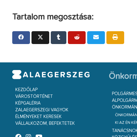
Tartalom megosztása:
Önkorm
KEZDŐLAP
POLGÁRME
VÁROSTÖRTÉNET
ALPOLGÁRM
KÉPGALÉRIA
ÖNKORMÁNY
ZALAEGERSZEGI VAGYOK
ÖNKORMÁNY
ÉLMÉNYEKET KERESEK
KI AZ ÉN K
VÁLLALKOZOM, BEFEKTETEK
TANÁCSNO