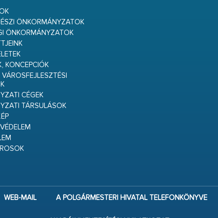
S
GOK
RÉSZI ÖNKORMÁNYZATOK
GI ÖNKORMÁNYZATOK
TJEINK
ELETEK
K, KONCEPCIÓK
 VÁROSFEJLESZTÉSI
K
ZATI CÉGEK
YZATI TÁRSULÁSOK
ÉP
VÉDELEM
LEM
ÁROSOK
WEB-MAIL
A POLGÁRMESTERI HIVATAL TELEFONKÖNYVE