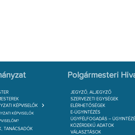
ányzat
Polgármesteri Hiva
STER
JEGYZŐ, ALJEGYZŐ
ESTEREK
SZERVEZETI EGYSÉGEK
ZATI KÉPVISELŐK
ELÉRHETŐSÉGEK
E-ÜGYINTÉZÉS
ZATI KÉPVISELŐK
ÜGYFÉLFOGADÁS – ÜGYINTÉZ
ÉPVISELŐM?
KÖZÉRDEKŰ ADATOK
K, TANÁCSADÓK
VÁLASZTÁSOK