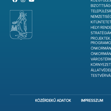
KÖZGYŰLÉ
BIZOTTSÁ
TELEPÜLÉS
NEMZETISÉ
KITÜNTETET
HELYI REND
STRATÉGIÁ
PROJEKTEK,
PROGRAMO
ÖNKORMÁNY
ÖNKORMÁN
VÁROSTÉRK
KÖRNYEZET
ÁLLATVÉDE
TESTVÉRV
KÖZÉRDEKŰ ADATOK
IMPRESSZUM