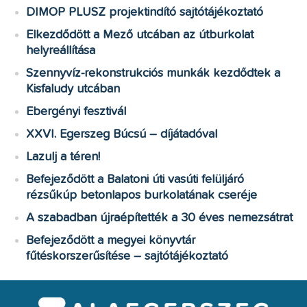
DIMOP PLUSZ projektindító sajtótájékoztató
Elkezdődött a Mező utcában az útburkolat
helyreállítása
Szennyvíz-rekonstrukciós munkák kezdődtek a
Kisfaludy utcában
Ebergényi fesztivál
XXVI. Egerszeg Búcsú – díjátadóval
Lazulj a téren!
Befejeződött a Balatoni úti vasúti felüljáró
rézsűkúp betonlapos burkolatának cseréje
A szabadban újraépítették a 30 éves nemezsátrat
Befejeződött a megyei könyvtár
fűtéskorszerűsítése – sajtótájékoztató