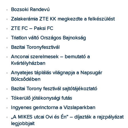
Bozsoki Randevú
Zalakerámia ZTE KK megkezdte a felkészülést
ZTE FC – Paksi FC
Triatlon váltó Országos Bajnokság
Bazitai Toronyfesztivál
Anconai szerelmesek – bemutató a
Kvártélyházban
Anyatejes táplálás világnapja a Napsugár
Bölcsődében
Bazitai Torony fesztivál sajtótájékoztató
Tókerülő jótékonysági futás
Ingyenes gerinctorna a Vizslaparkban
„A MIKES utcai Ovi és Én” – díjazták a rajzpályázat
legjobbjait