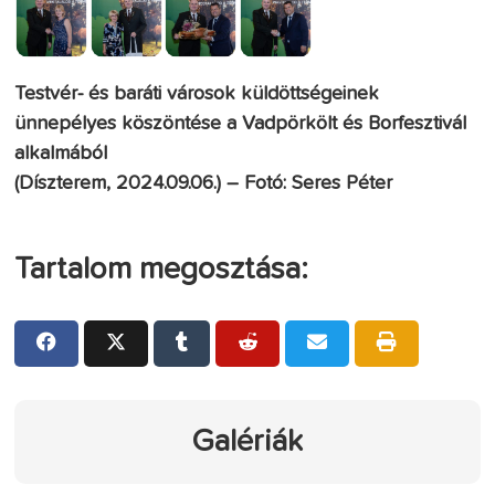
Testvér- és baráti városok küldöttségeinek
ünnepélyes köszöntése a Vadpörkölt és Borfesztivál
alkalmából
(Díszterem, 2024.09.06.) – Fotó: Seres Péter
Tartalom megosztása:
Galériák