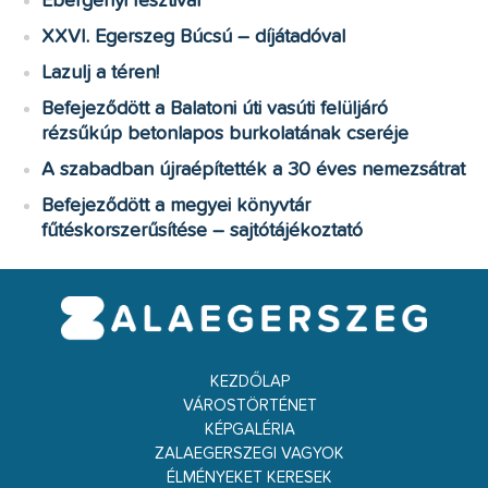
Ebergényi fesztivál
XXVI. Egerszeg Búcsú – díjátadóval
Lazulj a téren!
Befejeződött a Balatoni úti vasúti felüljáró
rézsűkúp betonlapos burkolatának cseréje
A szabadban újraépítették a 30 éves nemezsátrat
Befejeződött a megyei könyvtár
fűtéskorszerűsítése – sajtótájékoztató
KEZDŐLAP
VÁROSTÖRTÉNET
KÉPGALÉRIA
ZALAEGERSZEGI VAGYOK
ÉLMÉNYEKET KERESEK