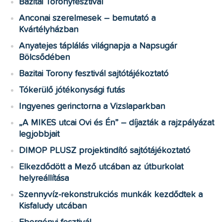
Bazitai Toronyfesztivál
Anconai szerelmesek – bemutató a
Kvártélyházban
Anyatejes táplálás világnapja a Napsugár
Bölcsődében
Bazitai Torony fesztivál sajtótájékoztató
Tókerülő jótékonysági futás
Ingyenes gerinctorna a Vizslaparkban
„A MIKES utcai Ovi és Én” – díjazták a rajzpályázat
legjobbjait
DIMOP PLUSZ projektindító sajtótájékoztató
Elkezdődött a Mező utcában az útburkolat
helyreállítása
Szennyvíz-rekonstrukciós munkák kezdődtek a
Kisfaludy utcában