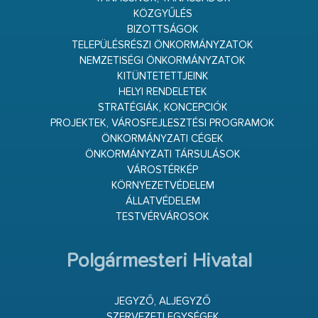
KÖZGYŰLÉS
BIZOTTSÁGOK
TELEPÜLÉSRÉSZI ÖNKORMÁNYZATOK
NEMZETISÉGI ÖNKORMÁNYZATOK
KITÜNTETETTJEINK
HELYI RENDELETEK
STRATÉGIÁK, KONCEPCIÓK
PROJEKTEK, VÁROSFEJLESZTÉSI PROGRAMOK
ÖNKORMÁNYZATI CÉGEK
ÖNKORMÁNYZATI TÁRSULÁSOK
VÁROSTÉRKÉP
KÖRNYEZETVÉDELEM
ÁLLATVÉDELEM
TESTVÉRVÁROSOK
Polgármesteri Hivatal
JEGYZŐ, ALJEGYZŐ
SZERVEZETI EGYSÉGEK