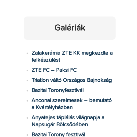
Galériák
Zalakerámia ZTE KK megkezdte a
felkészülést
ZTE FC – Paksi FC
Triatlon váltó Országos Bajnokság
Bazitai Toronyfesztivál
Anconai szerelmesek – bemutató
a Kvártélyházban
Anyatejes táplálás világnapja a
Napsugár Bölcsődében
Bazitai Torony fesztivál