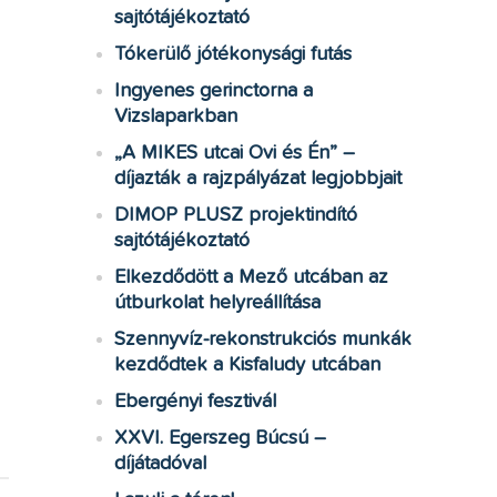
sajtótájékoztató
Tókerülő jótékonysági futás
Ingyenes gerinctorna a
Vizslaparkban
„A MIKES utcai Ovi és Én” –
díjazták a rajzpályázat legjobbjait
DIMOP PLUSZ projektindító
sajtótájékoztató
Elkezdődött a Mező utcában az
útburkolat helyreállítása
Szennyvíz-rekonstrukciós munkák
kezdődtek a Kisfaludy utcában
Ebergényi fesztivál
XXVI. Egerszeg Búcsú –
díjátadóval