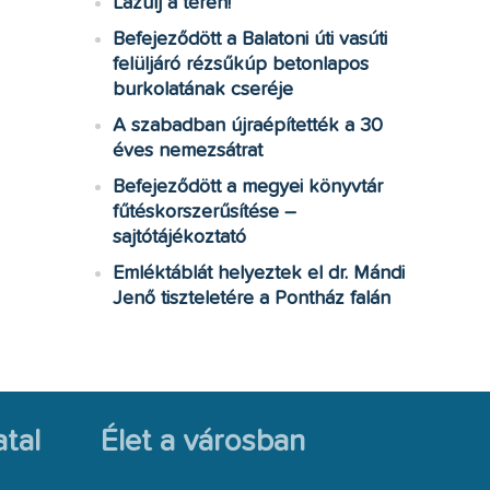
Lazulj a téren!
Befejeződött a Balatoni úti vasúti
felüljáró rézsűkúp betonlapos
burkolatának cseréje
A szabadban újraépítették a 30
éves nemezsátrat
Befejeződött a megyei könyvtár
fűtéskorszerűsítése –
sajtótájékoztató
Emléktáblát helyeztek el dr. Mándi
Jenő tiszteletére a Pontház falán
tal
Élet a városban