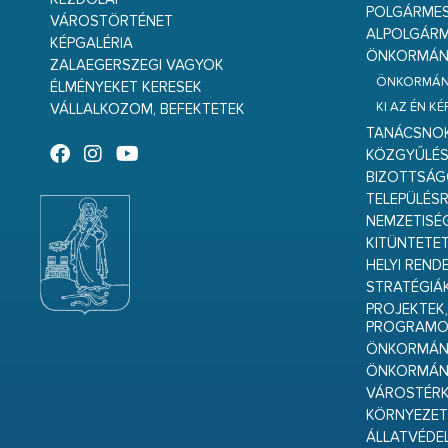
POLGÁRME
VÁROSTÖRTÉNET
ALPOLGÁRM
KÉPGALÉRIA
ÖNKORMÁNY
ZALAEGERSZEGI VAGYOK
ÖNKORMÁNY
ÉLMÉNYEKET KERESEK
KI AZ ÉN K
VÁLLALKOZOM, BEFEKTETEK
TANÁCSNO
KÖZGYŰLÉ
BIZOTTSÁ
TELEPÜLÉS
NEMZETISÉ
KITÜNTETET
HELYI REND
STRATÉGIÁ
PROJEKTEK,
PROGRAMO
ÖNKORMÁNY
ÖNKORMÁN
VÁROSTÉRK
KÖRNYEZET
ÁLLATVÉDE