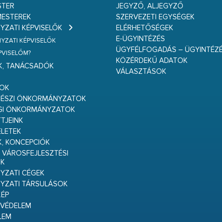
STER
JEGYZŐ, ALJEGYZŐ
ESTEREK
SZERVEZETI EGYSÉGEK
ZATI KÉPVISELŐK
ELÉRHETŐSÉGEK
E-ÜGYINTÉZÉS
ZATI KÉPVISELŐK
ÜGYFÉLFOGADÁS – ÜGYINTÉZ
ÉPVISELŐM?
KÖZÉRDEKŰ ADATOK
K, TANÁCSADÓK
VÁLASZTÁSOK
S
GOK
RÉSZI ÖNKORMÁNYZATOK
GI ÖNKORMÁNYZATOK
TJEINK
ELETEK
K, KONCEPCIÓK
 VÁROSFEJLESZTÉSI
K
ZATI CÉGEK
YZATI TÁRSULÁSOK
ÉP
VÉDELEM
LEM