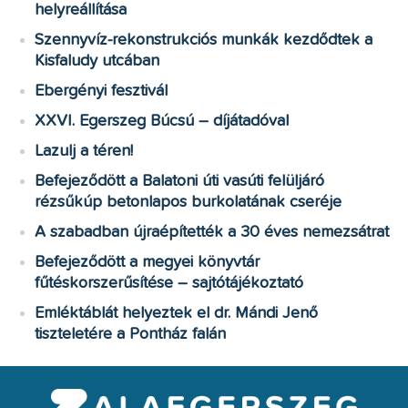
helyreállítása
Szennyvíz-rekonstrukciós munkák kezdődtek a
Kisfaludy utcában
Ebergényi fesztivál
XXVI. Egerszeg Búcsú – díjátadóval
Lazulj a téren!
Befejeződött a Balatoni úti vasúti felüljáró
rézsűkúp betonlapos burkolatának cseréje
A szabadban újraépítették a 30 éves nemezsátrat
Befejeződött a megyei könyvtár
fűtéskorszerűsítése – sajtótájékoztató
Emléktáblát helyeztek el dr. Mándi Jenő
tiszteletére a Pontház falán