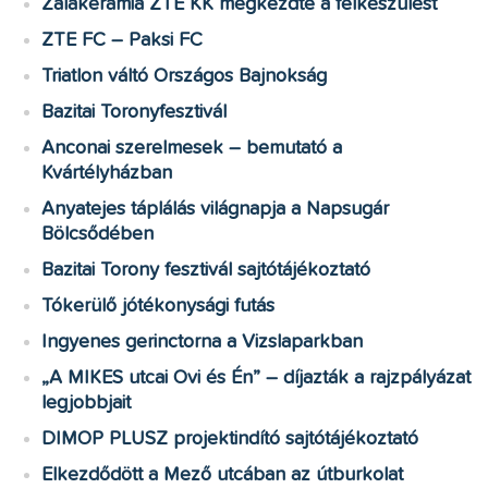
Zalakerámia ZTE KK megkezdte a felkészülést
ZTE FC – Paksi FC
Triatlon váltó Országos Bajnokság
Bazitai Toronyfesztivál
Anconai szerelmesek – bemutató a
Kvártélyházban
Anyatejes táplálás világnapja a Napsugár
Bölcsődében
Bazitai Torony fesztivál sajtótájékoztató
Tókerülő jótékonysági futás
Ingyenes gerinctorna a Vizslaparkban
„A MIKES utcai Ovi és Én” – díjazták a rajzpályázat
legjobbjait
DIMOP PLUSZ projektindító sajtótájékoztató
Elkezdődött a Mező utcában az útburkolat