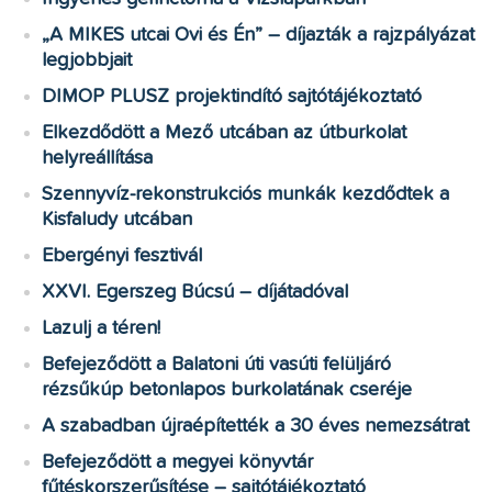
„A MIKES utcai Ovi és Én” – díjazták a rajzpályázat
legjobbjait
DIMOP PLUSZ projektindító sajtótájékoztató
Elkezdődött a Mező utcában az útburkolat
helyreállítása
Szennyvíz-rekonstrukciós munkák kezdődtek a
Kisfaludy utcában
Ebergényi fesztivál
XXVI. Egerszeg Búcsú – díjátadóval
Lazulj a téren!
Befejeződött a Balatoni úti vasúti felüljáró
rézsűkúp betonlapos burkolatának cseréje
A szabadban újraépítették a 30 éves nemezsátrat
Befejeződött a megyei könyvtár
fűtéskorszerűsítése – sajtótájékoztató