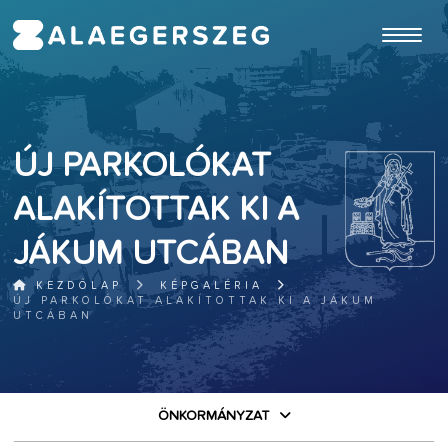
ugrás a fő tartalomhoz
ÚJ PARKOLÓKAT
ALAKÍTOTTAK KI A
JÁKUM UTCÁBAN
KEZDŐLAP
KÉPGALÉRIA
ÚJ PARKOLÓKAT ALAKÍTOTTAK KI A JÁKUM
UTCÁBAN
ÖNKORMÁNYZAT