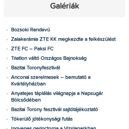
Galériák
Bozsoki Randevú
Zalakerámia ZTE KK megkezdte a felkészülést
ZTE FC – Paksi FC
Triatlon váltó Országos Bajnokság
Bazitai Toronyfesztivál
Anconai szerelmesek – bemutató a
Kvártélyházban
Anyatejes táplálás világnapja a Napsugár
Bölcsődében
Bazitai Torony fesztivál sajtótájékoztató
Tókerülő jótékonysági futás
Ingyenes gerinctorna a Vizslaparkban