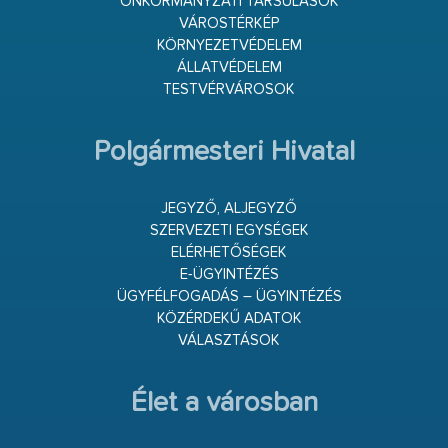
ÖNKORMÁNYZATI TÁRSULÁSOK
VÁROSTÉRKÉP
KÖRNYEZETVÉDELEM
ÁLLATVÉDELEM
TESTVÉRVÁROSOK
Polgármesteri Hivatal
JEGYZŐ, ALJEGYZŐ
SZERVEZETI EGYSÉGEK
ELÉRHETŐSÉGEK
E-ÜGYINTÉZÉS
ÜGYFÉLFOGADÁS – ÜGYINTÉZÉS
KÖZÉRDEKŰ ADATOK
VÁLASZTÁSOK
Élet a városban