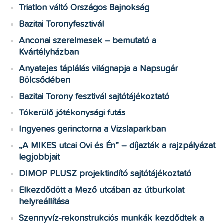
Triatlon váltó Országos Bajnokság
Bazitai Toronyfesztivál
Anconai szerelmesek – bemutató a
Kvártélyházban
Anyatejes táplálás világnapja a Napsugár
Bölcsődében
Bazitai Torony fesztivál sajtótájékoztató
Tókerülő jótékonysági futás
Ingyenes gerinctorna a Vizslaparkban
„A MIKES utcai Ovi és Én” – díjazták a rajzpályázat
legjobbjait
DIMOP PLUSZ projektindító sajtótájékoztató
Elkezdődött a Mező utcában az útburkolat
helyreállítása
Szennyvíz-rekonstrukciós munkák kezdődtek a