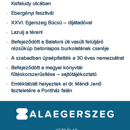
Kisfaludy utcában
Ebergényi fesztivál
XXVI. Egerszeg Búcsú – díjátadóval
Lazulj a téren!
Befejeződött a Balatoni úti vasúti felüljáró
rézsűkúp betonlapos burkolatának cseréje
A szabadban újraépítették a 30 éves nemezsátrat
Befejeződött a megyei könyvtár
fűtéskorszerűsítése – sajtótájékoztató
Emléktáblát helyeztek el dr. Mándi Jenő
tiszteletére a Pontház falán