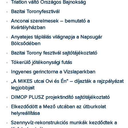
Triatlon váltó Országos Bajnokság
Bazitai Toronyfesztivál
Anconai szerelmesek – bemutató a
Kvártélyházban
Anyatejes táplálás világnapja a Napsugár
Bölcsődében
Bazitai Torony fesztivál sajtótájékoztató
Tókerülő jótékonysági futás
Ingyenes gerinctorna a Vizslaparkban
„A MIKES utcai Ovi és Én” – díjazták a rajzpályázat
legjobbjait
DIMOP PLUSZ projektindító sajtótájékoztató
Elkezdődött a Mező utcában az útburkolat
helyreállítása
Szennyvíz-rekonstrukciós munkák kezdődtek a