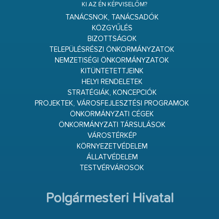
KI AZ ÉN KÉPVISELŐM?
TANÁCSNOK, TANÁCSADÓK
KÖZGYŰLÉS
BIZOTTSÁGOK
TELEPÜLÉSRÉSZI ÖNKORMÁNYZATOK
NEMZETISÉGI ÖNKORMÁNYZATOK
KITÜNTETETTJEINK
HELYI RENDELETEK
STRATÉGIÁK, KONCEPCIÓK
PROJEKTEK, VÁROSFEJLESZTÉSI PROGRAMOK
ÖNKORMÁNYZATI CÉGEK
ÖNKORMÁNYZATI TÁRSULÁSOK
VÁROSTÉRKÉP
KÖRNYEZETVÉDELEM
ÁLLATVÉDELEM
TESTVÉRVÁROSOK
Polgármesteri Hivatal