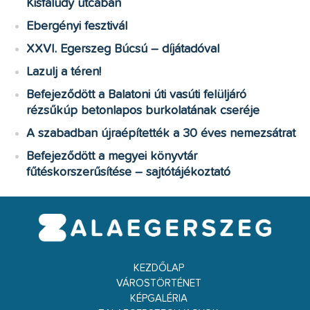
Kisfaludy utcában
Ebergényi fesztivál
XXVI. Egerszeg Búcsú – díjátadóval
Lazulj a téren!
Befejeződött a Balatoni úti vasúti felüljáró
rézsűkúp betonlapos burkolatának cseréje
A szabadban újraépítették a 30 éves nemezsátrat
Befejeződött a megyei könyvtár
fűtéskorszerűsítése – sajtótájékoztató
KEZDŐLAP
VÁROSTÖRTÉNET
KÉPGALÉRIA