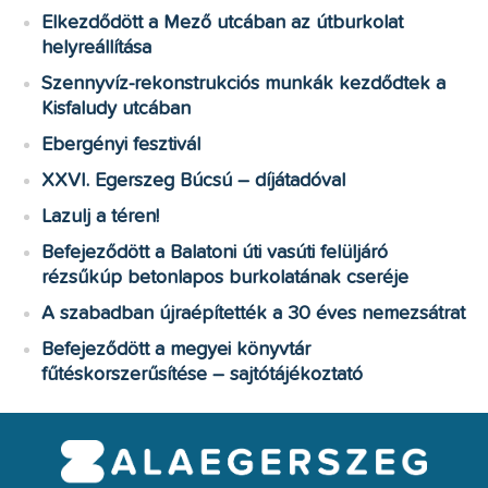
Elkezdődött a Mező utcában az útburkolat
helyreállítása
Szennyvíz-rekonstrukciós munkák kezdődtek a
Kisfaludy utcában
Ebergényi fesztivál
XXVI. Egerszeg Búcsú – díjátadóval
Lazulj a téren!
Befejeződött a Balatoni úti vasúti felüljáró
rézsűkúp betonlapos burkolatának cseréje
A szabadban újraépítették a 30 éves nemezsátrat
Befejeződött a megyei könyvtár
fűtéskorszerűsítése – sajtótájékoztató