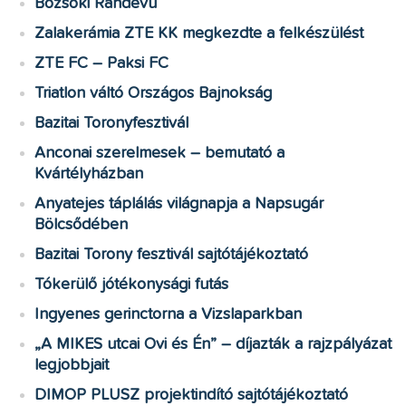
Bozsoki Randevú
Zalakerámia ZTE KK megkezdte a felkészülést
ZTE FC – Paksi FC
Triatlon váltó Országos Bajnokság
Bazitai Toronyfesztivál
Anconai szerelmesek – bemutató a
Kvártélyházban
Anyatejes táplálás világnapja a Napsugár
Bölcsődében
Bazitai Torony fesztivál sajtótájékoztató
Tókerülő jótékonysági futás
Ingyenes gerinctorna a Vizslaparkban
„A MIKES utcai Ovi és Én” – díjazták a rajzpályázat
legjobbjait
DIMOP PLUSZ projektindító sajtótájékoztató