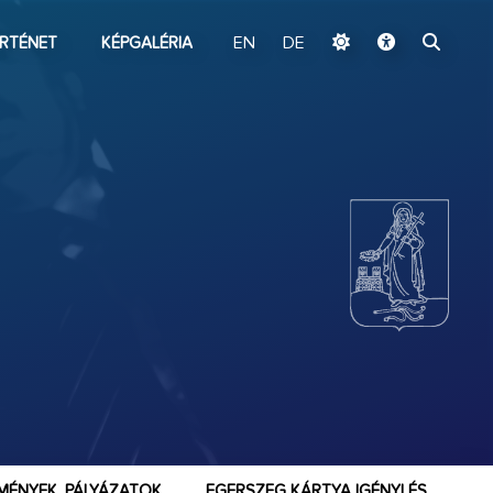
ugrás a fő tartalomhoz
RTÉNET
KÉPGALÉRIA
EN
DE
MÉNYEK, PÁLYÁZATOK
EGERSZEG KÁRTYA IGÉNYLÉS