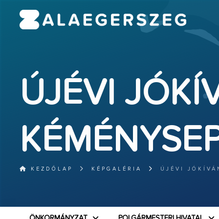
ÚJÉVI JÓK
KÉMÉNYSE
KEZDŐLAP
KÉPGALÉRIA
ÚJÉVI JÓKÍV
ÖNKORMÁNYZAT
POLGÁRMESTERI HIVATAL