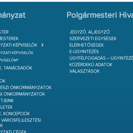
ányzat
Polgármesteri Hiva
STER
JEGYZŐ, ALJEGYZŐ
ESTEREK
SZERVEZETI EGYSÉGEK
ZATI KÉPVISELŐK
ELÉRHETŐSÉGEK
E-ÜGYINTÉZÉS
ZATI KÉPVISELŐK
ÜGYFÉLFOGADÁS – ÜGYINTÉZ
ÉPVISELŐM?
KÖZÉRDEKŰ ADATOK
K, TANÁCSADÓK
VÁLASZTÁSOK
S
GOK
RÉSZI ÖNKORMÁNYZATOK
GI ÖNKORMÁNYZATOK
TJEINK
ELETEK
K, KONCEPCIÓK
 VÁROSFEJLESZTÉSI
K
ZATI CÉGEK