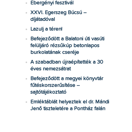
Ebergényi fesztivál
XXVI. Egerszeg Búcsú –
díjátadóval
Lazulj a téren!
Befejeződött a Balatoni úti vasúti
felüljáró rézsűkúp betonlapos
burkolatának cseréje
A szabadban újraépítették a 30
éves nemezsátrat
Befejeződött a megyei könyvtár
fűtéskorszerűsítése –
sajtótájékoztató
Emléktáblát helyeztek el dr. Mándi
Jenő tiszteletére a Pontház falán