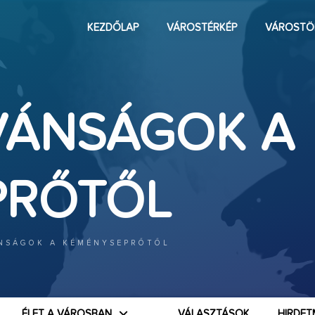
KEZDŐLAP
VÁROSTÉRKÉP
VÁROSTÖ
ÍVÁNSÁGOK A
PRŐTŐL
ÁNSÁGOK A KÉMÉNYSEPRŐTŐL
ÉLET A VÁROSBAN
VÁLASZTÁSOK
HIRDET