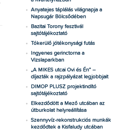
a Kvártélyházban
y
Anyatejes táplálás világnapja a
Napsugár Bölcsődében
Bazitai Torony fesztivál
sajtótájékoztató
Tókerülő jótékonysági futás
Ingyenes gerinctorna a
Vizslaparkban
„A MIKES utcai Ovi és Én” –
díjazták a rajzpályázat legjobbjait
DIMOP PLUSZ projektindító
sajtótájékoztató
Elkezdődött a Mező utcában az
útburkolat helyreállítása
Szennyvíz-rekonstrukciós munkák
kezdődtek a Kisfaludy utcában