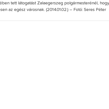
ében tett látogatást Zalaegerszeg polgármesterénél, hog
sen az egész városnak. (2014.01.02.) – Fotó: Seres Péter