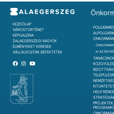
Önkorm
KEZDŐLAP
POLGÁRME
VÁROSTÖRTÉNET
ALPOLGÁRM
KÉPGALÉRIA
ÖNKORMÁNY
ZALAEGERSZEGI VAGYOK
ÖNKORMÁNY
ÉLMÉNYEKET KERESEK
KI AZ ÉN K
VÁLLALKOZOM, BEFEKTETEK
TANÁCSNO
KÖZGYŰLÉ
BIZOTTSÁ
TELEPÜLÉS
NEMZETISÉ
KITÜNTETET
HELYI REND
STRATÉGIÁ
PROJEKTEK,
PROGRAMO
ÖNKORMÁNY