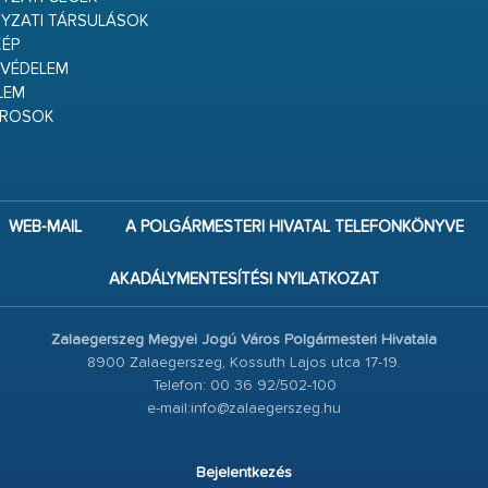
YZATI TÁRSULÁSOK
ÉP
VÉDELEM
LEM
ÁROSOK
WEB-MAIL
A POLGÁRMESTERI HIVATAL TELEFONKÖNYVE
AKADÁLYMENTESÍTÉSI NYILATKOZAT
Zalaegerszeg Megyei Jogú Város Polgármesteri Hivatala
8900 Zalaegerszeg, Kossuth Lajos utca 17-19.
Telefon: 00 36 92/502-100
e-mail:info@zalaegerszeg.hu
Bejelentkezés