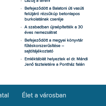
Lazulj a téren!
Befejeződött a Balatoni úti vasúti
felüljáró rézsűkúp betonlapos
burkolatának cseréje
A szabadban újraépítették a 30
éves nemezsátrat
Befejeződött a megyei könyvtár
fűtéskorszerűsítése –
sajtótájékoztató
Emléktáblát helyeztek el dr. Mándi
Jenő tiszteletére a Pontház falán
tal
Élet a városban