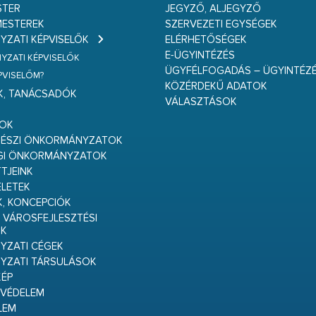
STER
JEGYZŐ, ALJEGYZŐ
ESTEREK
SZERVEZETI EGYSÉGEK
ZATI KÉPVISELŐK
ELÉRHETŐSÉGEK
E-ÜGYINTÉZÉS
ZATI KÉPVISELŐK
ÜGYFÉLFOGADÁS – ÜGYINTÉZ
ÉPVISELŐM?
KÖZÉRDEKŰ ADATOK
K, TANÁCSADÓK
VÁLASZTÁSOK
S
GOK
RÉSZI ÖNKORMÁNYZATOK
GI ÖNKORMÁNYZATOK
TJEINK
ELETEK
K, KONCEPCIÓK
 VÁROSFEJLESZTÉSI
K
ZATI CÉGEK
YZATI TÁRSULÁSOK
ÉP
VÉDELEM
LEM