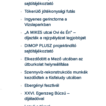
sajtótájékoztató
Tókerülő jótékonysági futás
Ingyenes gerinctorna a
Vizslaparkban
„A MIKES utcai Ovi és Én” –
díjazták a rajzpályázat legjobbjait
DIMOP PLUSZ projektindító
sajtótájékoztató
Elkezdődött a Mező utcában az
útburkolat helyreállítása
Szennyvíz-rekonstrukciós munkák
kezdődtek a Kisfaludy utcában
Ebergényi fesztivál
XXVI. Egerszeg Búcsú –
díjátadóval