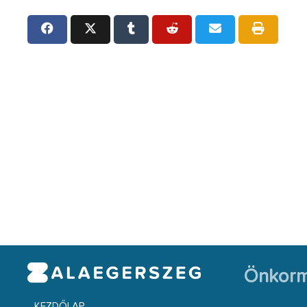
Önkorm
KEZDŐLAP