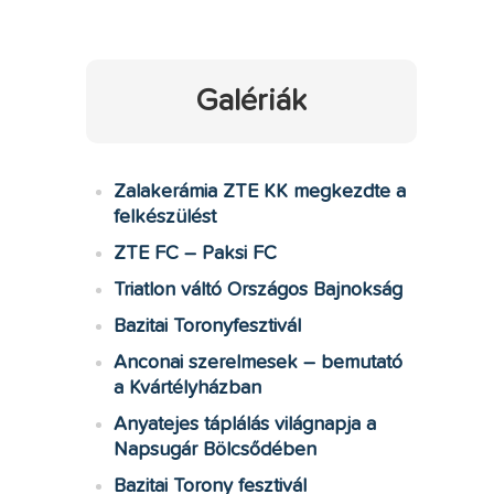
Galériák
Zalakerámia ZTE KK megkezdte a
felkészülést
ZTE FC – Paksi FC
Triatlon váltó Országos Bajnokság
Bazitai Toronyfesztivál
Anconai szerelmesek – bemutató
a Kvártélyházban
Anyatejes táplálás világnapja a
Napsugár Bölcsődében
Bazitai Torony fesztivál