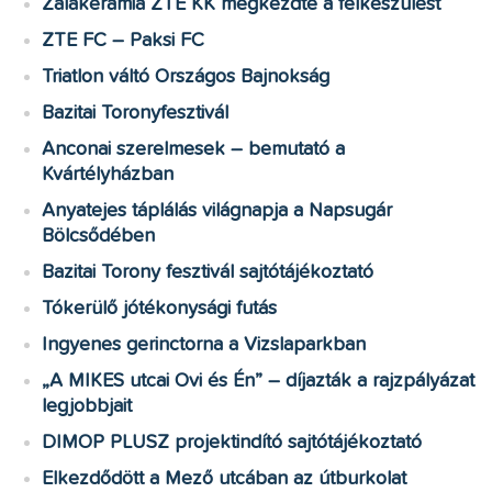
Zalakerámia ZTE KK megkezdte a felkészülést
ZTE FC – Paksi FC
Triatlon váltó Országos Bajnokság
Bazitai Toronyfesztivál
Anconai szerelmesek – bemutató a
Kvártélyházban
Anyatejes táplálás világnapja a Napsugár
Bölcsődében
Bazitai Torony fesztivál sajtótájékoztató
Tókerülő jótékonysági futás
Ingyenes gerinctorna a Vizslaparkban
„A MIKES utcai Ovi és Én” – díjazták a rajzpályázat
legjobbjait
DIMOP PLUSZ projektindító sajtótájékoztató
Elkezdődött a Mező utcában az útburkolat