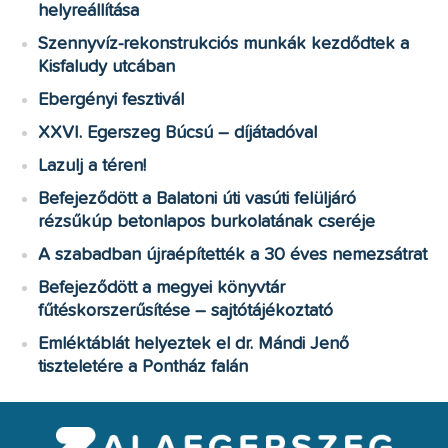
helyreállítása
Szennyvíz-rekonstrukciós munkák kezdődtek a
Kisfaludy utcában
Ebergényi fesztivál
XXVI. Egerszeg Búcsú – díjátadóval
Lazulj a téren!
Befejeződött a Balatoni úti vasúti felüljáró
rézsűkúp betonlapos burkolatának cseréje
A szabadban újraépítették a 30 éves nemezsátrat
Befejeződött a megyei könyvtár
fűtéskorszerűsítése – sajtótájékoztató
Emléktáblát helyeztek el dr. Mándi Jenő
tiszteletére a Pontház falán