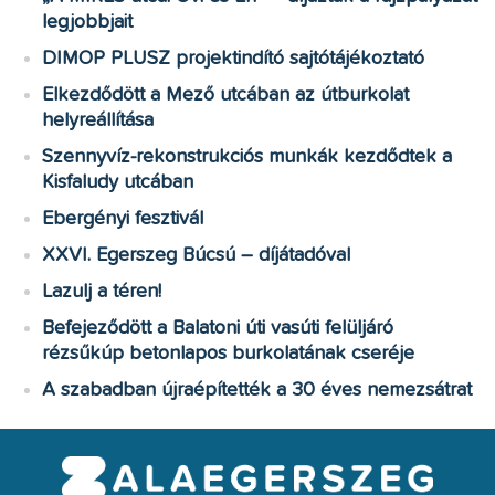
legjobbjait
DIMOP PLUSZ projektindító sajtótájékoztató
Elkezdődött a Mező utcában az útburkolat
helyreállítása
Szennyvíz-rekonstrukciós munkák kezdődtek a
Kisfaludy utcában
Ebergényi fesztivál
XXVI. Egerszeg Búcsú – díjátadóval
Lazulj a téren!
Befejeződött a Balatoni úti vasúti felüljáró
rézsűkúp betonlapos burkolatának cseréje
A szabadban újraépítették a 30 éves nemezsátrat