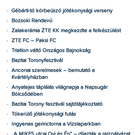
Gébárti-tó körbeúszó jótékonysági verseny
Bozsoki Randevú
Zalakerámia ZTE KK megkezdte a felkészülést
ZTE FC – Paksi FC
Triatlon váltó Országos Bajnokság
Bazitai Toronyfesztivál
Anconai szerelmesek – bemutató a
Kvártélyházban
Anyatejes táplálás világnapja a Napsugár
Bölcsődében
Bazitai Torony fesztivál sajtótájékoztató
Tókerülő jótékonysági futás
Ingyenes gerinctorna a Vizslaparkban
„A MIKES utcai Ovi és Én” – díjazták a rajzpályázat