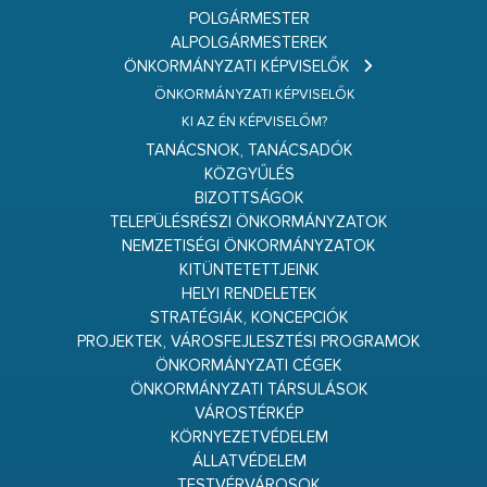
POLGÁRMESTER
ALPOLGÁRMESTEREK
ÖNKORMÁNYZATI KÉPVISELŐK
ÖNKORMÁNYZATI KÉPVISELŐK
KI AZ ÉN KÉPVISELŐM?
TANÁCSNOK, TANÁCSADÓK
KÖZGYŰLÉS
BIZOTTSÁGOK
TELEPÜLÉSRÉSZI ÖNKORMÁNYZATOK
NEMZETISÉGI ÖNKORMÁNYZATOK
KITÜNTETETTJEINK
HELYI RENDELETEK
STRATÉGIÁK, KONCEPCIÓK
PROJEKTEK, VÁROSFEJLESZTÉSI PROGRAMOK
ÖNKORMÁNYZATI CÉGEK
ÖNKORMÁNYZATI TÁRSULÁSOK
VÁROSTÉRKÉP
KÖRNYEZETVÉDELEM
ÁLLATVÉDELEM
TESTVÉRVÁROSOK