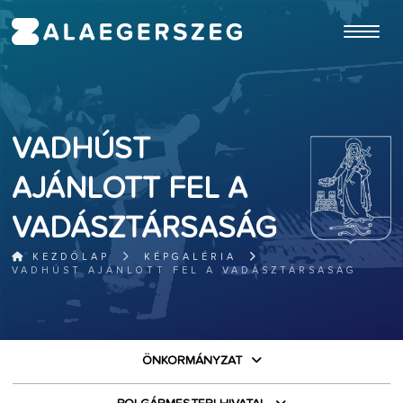
ugrás a fő tartalomhoz
VADHÚST
AJÁNLOTT FEL A
VADÁSZTÁRSASÁG
KEZDŐLAP
KÉPGALÉRIA
VADHÚST AJÁNLOTT FEL A VADÁSZTÁRSASÁG
ÖNKORMÁNYZAT