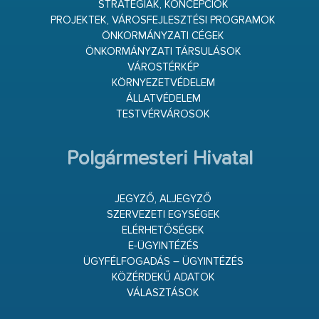
STRATÉGIÁK, KONCEPCIÓK
PROJEKTEK, VÁROSFEJLESZTÉSI PROGRAMOK
ÖNKORMÁNYZATI CÉGEK
ÖNKORMÁNYZATI TÁRSULÁSOK
VÁROSTÉRKÉP
KÖRNYEZETVÉDELEM
ÁLLATVÉDELEM
TESTVÉRVÁROSOK
Polgármesteri Hivatal
JEGYZŐ, ALJEGYZŐ
SZERVEZETI EGYSÉGEK
ELÉRHETŐSÉGEK
E-ÜGYINTÉZÉS
ÜGYFÉLFOGADÁS – ÜGYINTÉZÉS
KÖZÉRDEKŰ ADATOK
VÁLASZTÁSOK