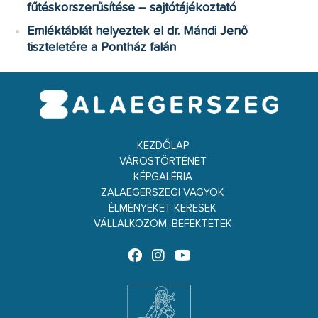
fűtéskorszerűsítése – sajtótájékoztató
Emléktáblát helyeztek el dr. Mándi Jenő
tiszteletére a Pontház falán
KEZDŐLAP
VÁROSTÖRTÉNET
KÉPGALÉRIA
ZALAEGERSZEGI VAGYOK
ÉLMÉNYEKET KERESEK
VÁLLALKOZOM, BEFEKTETEK