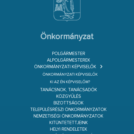
Önkormányzat
POLGÁRMESTER
ALPOLGÁRMESTEREK
ÖNKORMÁNYZATI KÉPVISELŐK
ÖNKORMÁNYZATI KÉPVISELŐK
KI AZ ÉN KÉPVISELŐM?
TANÁCSNOK, TANÁCSADÓK
KÖZGYŰLÉS
BIZOTTSÁGOK
TELEPÜLÉSRÉSZI ÖNKORMÁNYZATOK
NEMZETISÉGI ÖNKORMÁNYZATOK
KITÜNTETETTJEINK
HELYI RENDELETEK