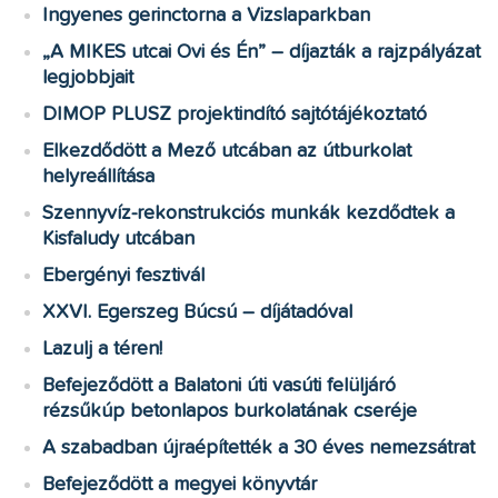
Ingyenes gerinctorna a Vizslaparkban
„A MIKES utcai Ovi és Én” – díjazták a rajzpályázat
legjobbjait
DIMOP PLUSZ projektindító sajtótájékoztató
Elkezdődött a Mező utcában az útburkolat
helyreállítása
Szennyvíz-rekonstrukciós munkák kezdődtek a
Kisfaludy utcában
Ebergényi fesztivál
XXVI. Egerszeg Búcsú – díjátadóval
Lazulj a téren!
Befejeződött a Balatoni úti vasúti felüljáró
rézsűkúp betonlapos burkolatának cseréje
A szabadban újraépítették a 30 éves nemezsátrat
Befejeződött a megyei könyvtár