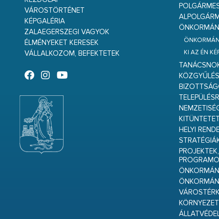
POLGÁRME
VÁROSTÖRTÉNET
ALPOLGÁRM
KÉPGALÉRIA
ÖNKORMÁNY
ZALAEGERSZEGI VAGYOK
ÖNKORMÁNY
ÉLMÉNYEKET KERESEK
KI AZ ÉN K
VÁLLALKOZOM, BEFEKTETEK
TANÁCSNO
KÖZGYŰLÉ
BIZOTTSÁ
TELEPÜLÉS
NEMZETISÉ
KITÜNTETET
HELYI REND
STRATÉGIÁ
PROJEKTEK,
PROGRAMO
ÖNKORMÁNY
ÖNKORMÁN
VÁROSTÉRK
KÖRNYEZET
ÁLLATVÉDE