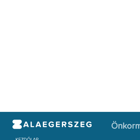
Önkorm
KEZDŐLAP