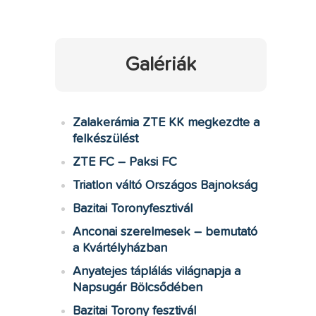
Galériák
Zalakerámia ZTE KK megkezdte a
felkészülést
ZTE FC – Paksi FC
Triatlon váltó Országos Bajnokság
Bazitai Toronyfesztivál
Anconai szerelmesek – bemutató
a Kvártélyházban
Anyatejes táplálás világnapja a
Napsugár Bölcsődében
Bazitai Torony fesztivál