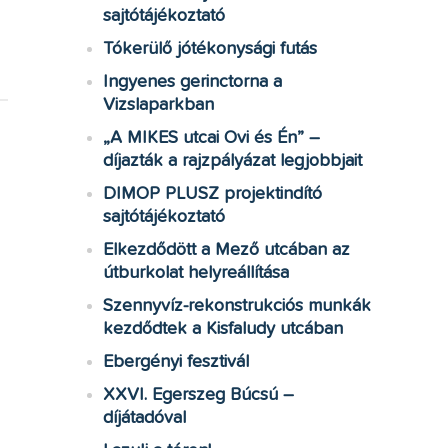
sajtótájékoztató
Tókerülő jótékonysági futás
Ingyenes gerinctorna a
Vizslaparkban
„A MIKES utcai Ovi és Én” –
díjazták a rajzpályázat legjobbjait
DIMOP PLUSZ projektindító
sajtótájékoztató
Elkezdődött a Mező utcában az
útburkolat helyreállítása
Szennyvíz-rekonstrukciós munkák
kezdődtek a Kisfaludy utcában
Ebergényi fesztivál
XXVI. Egerszeg Búcsú –
díjátadóval