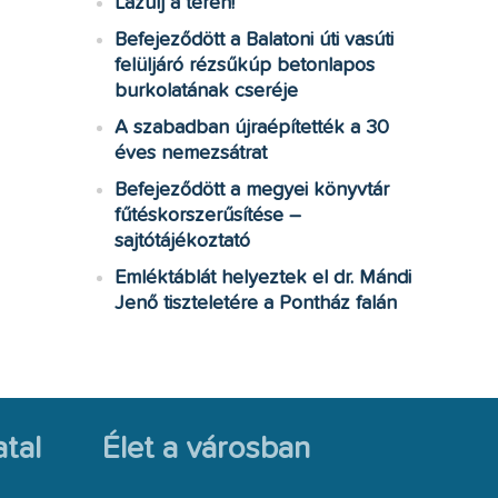
Lazulj a téren!
Befejeződött a Balatoni úti vasúti
felüljáró rézsűkúp betonlapos
burkolatának cseréje
A szabadban újraépítették a 30
éves nemezsátrat
Befejeződött a megyei könyvtár
fűtéskorszerűsítése –
sajtótájékoztató
Emléktáblát helyeztek el dr. Mándi
Jenő tiszteletére a Pontház falán
tal
Élet a városban