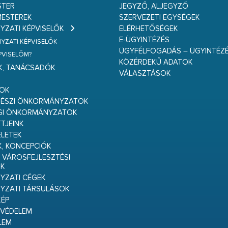
STER
JEGYZŐ, ALJEGYZŐ
ESTEREK
SZERVEZETI EGYSÉGEK
ZATI KÉPVISELŐK
ELÉRHETŐSÉGEK
E-ÜGYINTÉZÉS
ZATI KÉPVISELŐK
ÜGYFÉLFOGADÁS – ÜGYINTÉZ
ÉPVISELŐM?
KÖZÉRDEKŰ ADATOK
K, TANÁCSADÓK
VÁLASZTÁSOK
S
GOK
RÉSZI ÖNKORMÁNYZATOK
GI ÖNKORMÁNYZATOK
TJEINK
ELETEK
K, KONCEPCIÓK
 VÁROSFEJLESZTÉSI
K
ZATI CÉGEK
YZATI TÁRSULÁSOK
ÉP
VÉDELEM
LEM