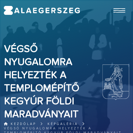
ugrás a fő tartalomhoz
VÉGSŐ
NYUGALOMRA
HELYEZTÉK A
TEMPLOMÉPÍTŐ
KEGYÚR FÖLDI
MARADVÁNYAIT
KEZDŐLAP
KÉPGALÉRIA
VÉGSŐ NYUGALOMRA HELYEZTÉK A
TEMPLOMÉPÍTŐ KEGYÚR FÖLDI MARADVÁNYAIT