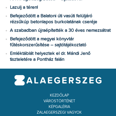
Lazulj a téren!
Befejeződött a Balatoni úti vasúti felüljáró
rézsűkúp betonlapos burkolatának cseréje
A szabadban újraépítették a 30 éves nemezsátrat
Befejeződött a megyei könyvtár
fűtéskorszerűsítése – sajtótájékoztató
Emléktáblát helyeztek el dr. Mándi Jenő
tiszteletére a Pontház falán
KEZDŐLAP
VÁROSTÖRTÉNET
KÉPGALÉRIA
ZALAEGERSZEGI VAGYOK