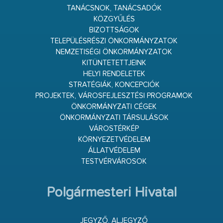
TANÁCSNOK, TANÁCSADÓK
KÖZGYŰLÉS
BIZOTTSÁGOK
TELEPÜLÉSRÉSZI ÖNKORMÁNYZATOK
NEMZETISÉGI ÖNKORMÁNYZATOK
KITÜNTETETTJEINK
HELYI RENDELETEK
STRATÉGIÁK, KONCEPCIÓK
PROJEKTEK, VÁROSFEJLESZTÉSI PROGRAMOK
ÖNKORMÁNYZATI CÉGEK
ÖNKORMÁNYZATI TÁRSULÁSOK
VÁROSTÉRKÉP
KÖRNYEZETVÉDELEM
ÁLLATVÉDELEM
TESTVÉRVÁROSOK
Polgármesteri Hivatal
JEGYZŐ, ALJEGYZŐ