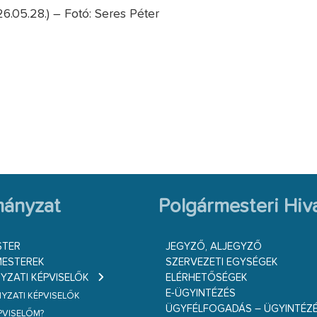
6.05.28.) – Fotó: Seres Péter
ányzat
Polgármesteri Hiva
STER
JEGYZŐ, ALJEGYZŐ
ESTEREK
SZERVEZETI EGYSÉGEK
ZATI KÉPVISELŐK
ELÉRHETŐSÉGEK
E-ÜGYINTÉZÉS
ZATI KÉPVISELŐK
ÜGYFÉLFOGADÁS – ÜGYINTÉZ
ÉPVISELŐM?