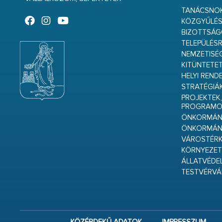
TANÁCSNO
KÖZGYŰLÉ
BIZOTTSÁ
TELEPÜLÉS
NEMZETISÉ
KITÜNTETET
HELYI REND
STRATÉGIÁ
PROJEKTEK,
PROGRAMO
ÖNKORMÁNY
ÖNKORMÁN
VÁROSTÉRK
KÖRNYEZET
ÁLLATVÉDE
TESTVÉRV