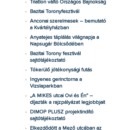
Triatlon váltó Országos Bajnokság
Bazitai Toronyfesztivál
Anconai szerelmesek – bemutató
a Kvártélyházban
Anyatejes táplálás világnapja a
Napsugár Bölcsődében
Bazitai Torony fesztivál
sajtótájékoztató
Tókerülő jótékonysági futás
Ingyenes gerinctorna a
Vizslaparkban
„A MIKES utcai Ovi és Én” –
díjazták a rajzpályázat legjobbjait
DIMOP PLUSZ projektindító
sajtótájékoztató
Elkezdődött a Mező utcában az