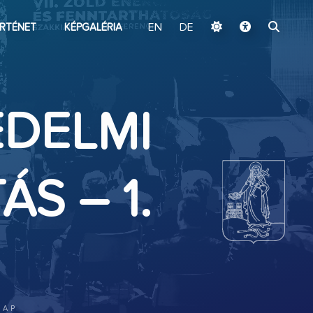
ugrás a fő tartalomhoz
RTÉNET
KÉPGALÉRIA
EN
DE
ÉDELMI
S – 1.
NAP