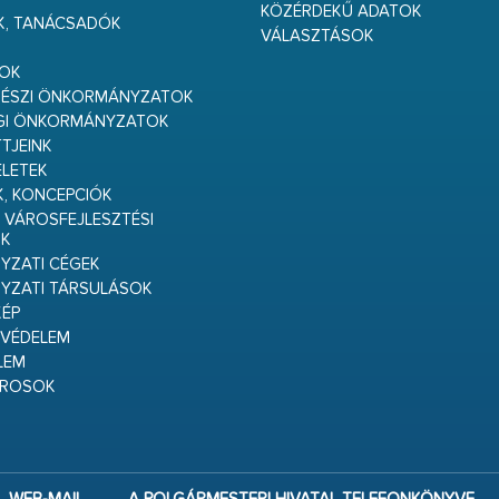
KÖZÉRDEKŰ ADATOK
K, TANÁCSADÓK
VÁLASZTÁSOK
S
GOK
RÉSZI ÖNKORMÁNYZATOK
GI ÖNKORMÁNYZATOK
TJEINK
ELETEK
K, KONCEPCIÓK
 VÁROSFEJLESZTÉSI
K
ZATI CÉGEK
YZATI TÁRSULÁSOK
ÉP
VÉDELEM
LEM
ÁROSOK