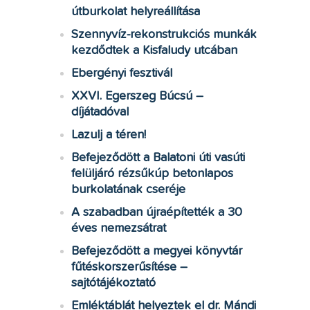
útburkolat helyreállítása
Szennyvíz-rekonstrukciós munkák
kezdődtek a Kisfaludy utcában
Ebergényi fesztivál
XXVI. Egerszeg Búcsú –
díjátadóval
Lazulj a téren!
Befejeződött a Balatoni úti vasúti
felüljáró rézsűkúp betonlapos
burkolatának cseréje
A szabadban újraépítették a 30
éves nemezsátrat
Befejeződött a megyei könyvtár
fűtéskorszerűsítése –
sajtótájékoztató
Emléktáblát helyeztek el dr. Mándi