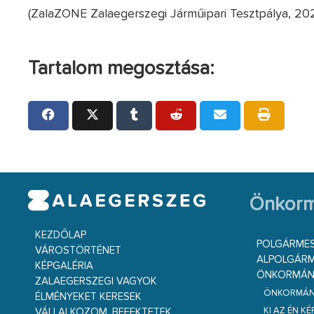
(ZalaZONE Zalaegerszegi Járműipari Tesztpálya, 202
Tartalom megosztása:
Önkorm
KEZDŐLAP
POLGÁRME
VÁROSTÖRTÉNET
ALPOLGÁRM
KÉPGALÉRIA
ÖNKORMÁNY
ZALAEGERSZEGI VAGYOK
ÖNKORMÁNY
ÉLMÉNYEKET KERESEK
KI AZ ÉN K
VÁLLALKOZOM, BEFEKTETEK