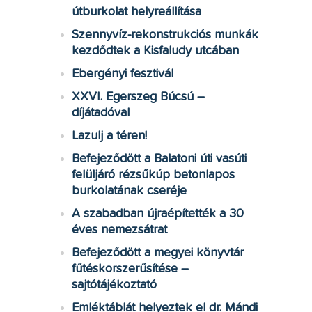
útburkolat helyreállítása
Szennyvíz-rekonstrukciós munkák
kezdődtek a Kisfaludy utcában
Ebergényi fesztivál
XXVI. Egerszeg Búcsú –
díjátadóval
Lazulj a téren!
Befejeződött a Balatoni úti vasúti
felüljáró rézsűkúp betonlapos
burkolatának cseréje
A szabadban újraépítették a 30
éves nemezsátrat
Befejeződött a megyei könyvtár
fűtéskorszerűsítése –
sajtótájékoztató
Emléktáblát helyeztek el dr. Mándi