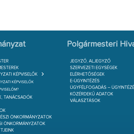
ányzat
Polgármesteri Hiva
STER
JEGYZŐ, ALJEGYZŐ
ESTEREK
SZERVEZETI EGYSÉGEK
ZATI KÉPVISELŐK
ELÉRHETŐSÉGEK
E-ÜGYINTÉZÉS
ZATI KÉPVISELŐK
ÜGYFÉLFOGADÁS – ÜGYINTÉZ
ÉPVISELŐM?
KÖZÉRDEKŰ ADATOK
K, TANÁCSADÓK
VÁLASZTÁSOK
S
GOK
RÉSZI ÖNKORMÁNYZATOK
GI ÖNKORMÁNYZATOK
TJEINK