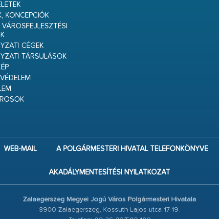
ELETEK
K, KONCEPCIÓK
 VÁROSFEJLESZTÉSI
K
ZATI CÉGEK
YZATI TÁRSULÁSOK
ÉP
VÉDELEM
LEM
ÁROSOK
WEB-MAIL
A POLGÁRMESTERI HIVATAL TELEFONKÖNYVE
AKADÁLYMENTESÍTÉSI NYILATKOZAT
Zalaegerszeg Megyei Jogú Város Polgármesteri Hivatala
8900 Zalaegerszeg, Kossuth Lajos utca 17-19.