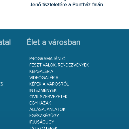
Jenő tiszteletére a Pontház falán
tal
Élet a városban
PROGRAMAJÁNLÓ
FESZTIVÁLOK, RENDEZVÉNYEK
KÉPGALÉRIA
VIDEÓGALÉRIA
ÉS
KÉPEK A VÁROSRÓL
INTÉZMÉNYEK
CIVIL SZERVEZETEK
EGYHÁZAK
ÁLLÁSAJÁNLATOK
EGÉSZSÉGÜGY
IFJÚSÁGÜGY
JÁTSZÓTEREK