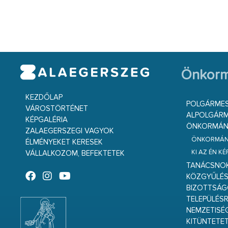
Önkorm
KEZDŐLAP
POLGÁRME
VÁROSTÖRTÉNET
ALPOLGÁRM
KÉPGALÉRIA
ÖNKORMÁNY
ZALAEGERSZEGI VAGYOK
ÖNKORMÁNY
ÉLMÉNYEKET KERESEK
KI AZ ÉN K
VÁLLALKOZOM, BEFEKTETEK
TANÁCSNO
KÖZGYŰLÉ
BIZOTTSÁ
TELEPÜLÉS
NEMZETISÉ
KITÜNTETET