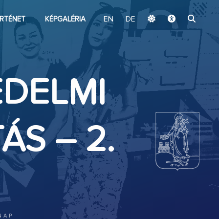
ugrás a fő tartalomhoz
RTÉNET
KÉPGALÉRIA
EN
DE
ÉDELMI
ÁS – 2.
NAP