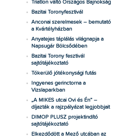
Triatlon váltó Országos Bajnokság
Bazitai Toronyfesztivál
Anconai szerelmesek – bemutató
a Kvártélyházban
Anyatejes táplálás világnapja a
Napsugár Bölcsődében
Bazitai Torony fesztivál
sajtótájékoztató
Tókerülő jótékonysági futás
Ingyenes gerinctorna a
Vizslaparkban
„A MIKES utcai Ovi és Én” –
díjazták a rajzpályázat legjobbjait
DIMOP PLUSZ projektindító
sajtótájékoztató
Elkezdődött a Mező utcában az