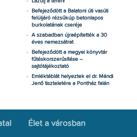
Lazulj a téren!
Befejeződött a Balatoni úti vasúti
felüljáró rézsűkúp betonlapos
burkolatának cseréje
A szabadban újraépítették a 30
éves nemezsátrat
Befejeződött a megyei könyvtár
fűtéskorszerűsítése –
sajtótájékoztató
Emléktáblát helyeztek el dr. Mándi
Jenő tiszteletére a Pontház falán
tal
Élet a városban