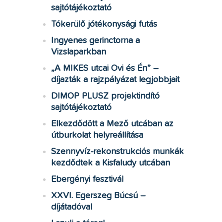
sajtótájékoztató
Tókerülő jótékonysági futás
Ingyenes gerinctorna a
Vizslaparkban
„A MIKES utcai Ovi és Én” –
díjazták a rajzpályázat legjobbjait
DIMOP PLUSZ projektindító
sajtótájékoztató
Elkezdődött a Mező utcában az
útburkolat helyreállítása
Szennyvíz-rekonstrukciós munkák
kezdődtek a Kisfaludy utcában
Ebergényi fesztivál
XXVI. Egerszeg Búcsú –
díjátadóval