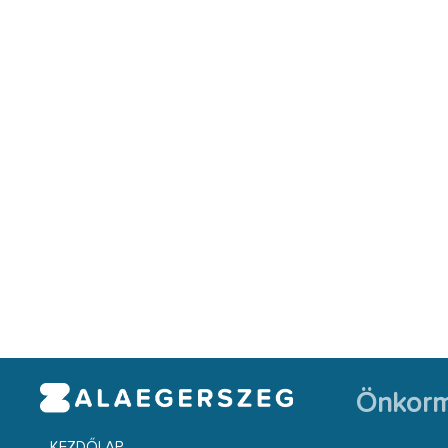
Önkorm
KEZDŐLAP