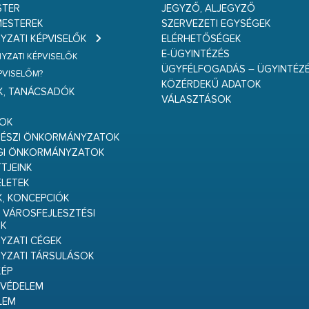
STER
JEGYZŐ, ALJEGYZŐ
ESTEREK
SZERVEZETI EGYSÉGEK
ZATI KÉPVISELŐK
ELÉRHETŐSÉGEK
E-ÜGYINTÉZÉS
ZATI KÉPVISELŐK
ÜGYFÉLFOGADÁS – ÜGYINTÉZ
ÉPVISELŐM?
KÖZÉRDEKŰ ADATOK
K, TANÁCSADÓK
VÁLASZTÁSOK
S
GOK
RÉSZI ÖNKORMÁNYZATOK
GI ÖNKORMÁNYZATOK
TJEINK
ELETEK
K, KONCEPCIÓK
 VÁROSFEJLESZTÉSI
K
ZATI CÉGEK
YZATI TÁRSULÁSOK
ÉP
VÉDELEM
LEM