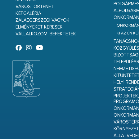
POLGÁRME
VÁROSTÖRTÉNET
ALPOLGÁRM
KÉPGALÉRIA
ÖNKORMÁNY
ZALAEGERSZEGI VAGYOK
ÖNKORMÁNY
ÉLMÉNYEKET KERESEK
KI AZ ÉN K
VÁLLALKOZOM, BEFEKTETEK
TANÁCSNO
KÖZGYŰLÉ
BIZOTTSÁ
TELEPÜLÉS
NEMZETISÉ
KITÜNTETET
HELYI REND
STRATÉGIÁ
PROJEKTEK,
PROGRAMO
ÖNKORMÁNY
ÖNKORMÁN
VÁROSTÉRK
KÖRNYEZET
ÁLLATVÉDE