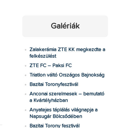
Galériák
Zalakerámia ZTE KK megkezdte a
felkészülést
ZTE FC – Paksi FC
Triatlon váltó Országos Bajnokság
Bazitai Toronyfesztivál
Anconai szerelmesek – bemutató
a Kvártélyházban
Anyatejes táplálás világnapja a
Napsugár Bölcsődében
Bazitai Torony fesztivál