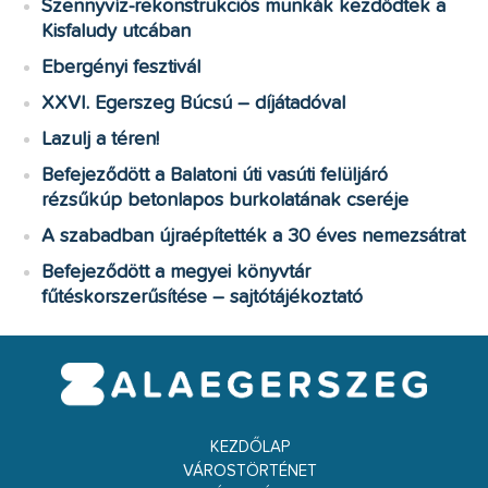
Szennyvíz-rekonstrukciós munkák kezdődtek a
Kisfaludy utcában
Ebergényi fesztivál
XXVI. Egerszeg Búcsú – díjátadóval
Lazulj a téren!
Befejeződött a Balatoni úti vasúti felüljáró
rézsűkúp betonlapos burkolatának cseréje
A szabadban újraépítették a 30 éves nemezsátrat
Befejeződött a megyei könyvtár
fűtéskorszerűsítése – sajtótájékoztató
KEZDŐLAP
VÁROSTÖRTÉNET