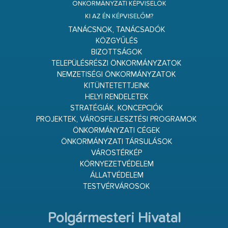
ÖNKORMÁNYZATI KÉPVISELŐK
KI AZ ÉN KÉPVISELŐM?
TANÁCSNOK, TANÁCSADÓK
KÖZGYŰLÉS
BIZOTTSÁGOK
TELEPÜLÉSRÉSZI ÖNKORMÁNYZATOK
NEMZETISÉGI ÖNKORMÁNYZATOK
KITÜNTETETTJEINK
HELYI RENDELETEK
STRATÉGIÁK, KONCEPCIÓK
PROJEKTEK, VÁROSFEJLESZTÉSI PROGRAMOK
ÖNKORMÁNYZATI CÉGEK
ÖNKORMÁNYZATI TÁRSULÁSOK
VÁROSTÉRKÉP
KÖRNYEZETVÉDELEM
ÁLLATVÉDELEM
TESTVÉRVÁROSOK
Polgármesteri Hivatal