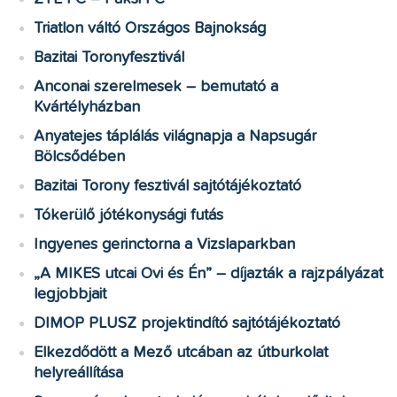
Triatlon váltó Országos Bajnokság
Bazitai Toronyfesztivál
Anconai szerelmesek – bemutató a
Kvártélyházban
Anyatejes táplálás világnapja a Napsugár
Bölcsődében
Bazitai Torony fesztivál sajtótájékoztató
Tókerülő jótékonysági futás
Ingyenes gerinctorna a Vizslaparkban
„A MIKES utcai Ovi és Én” – díjazták a rajzpályázat
legjobbjait
DIMOP PLUSZ projektindító sajtótájékoztató
Elkezdődött a Mező utcában az útburkolat
helyreállítása