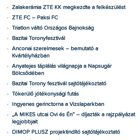
Zalakerámia ZTE KK megkezdte a felkészülést
ZTE FC – Paksi FC
Triatlon váltó Országos Bajnokság
Bazitai Toronyfesztivál
Anconai szerelmesek – bemutató a
Kvártélyházban
Anyatejes táplálás világnapja a Napsugár
Bölcsődében
Bazitai Torony fesztivál sajtótájékoztató
Tókerülő jótékonysági futás
Ingyenes gerinctorna a Vizslaparkban
„A MIKES utcai Ovi és Én” – díjazták a rajzpályázat
legjobbjait
DIMOP PLUSZ projektindító sajtótájékoztató