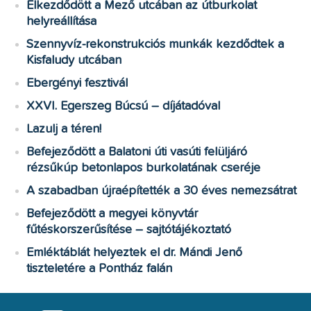
Elkezdődött a Mező utcában az útburkolat
helyreállítása
Szennyvíz-rekonstrukciós munkák kezdődtek a
Kisfaludy utcában
Ebergényi fesztivál
XXVI. Egerszeg Búcsú – díjátadóval
Lazulj a téren!
Befejeződött a Balatoni úti vasúti felüljáró
rézsűkúp betonlapos burkolatának cseréje
A szabadban újraépítették a 30 éves nemezsátrat
Befejeződött a megyei könyvtár
fűtéskorszerűsítése – sajtótájékoztató
Emléktáblát helyeztek el dr. Mándi Jenő
tiszteletére a Pontház falán