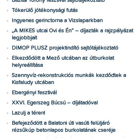
Bazitai Torony fesztivál sajtótájékoztató
Tókerülő jótékonysági futás
Ingyenes gerinctorna a Vizslaparkban
„A MIKES utcai Ovi és Én” – díjazták a rajzpályázat
legjobbjait
DIMOP PLUSZ projektindító sajtótájékoztató
Elkezdődött a Mező utcában az útburkolat
helyreállítása
Szennyvíz-rekonstrukciós munkák kezdődtek a
Kisfaludy utcában
Ebergényi fesztivál
XXVI. Egerszeg Búcsú – díjátadóval
Lazulj a téren!
Befejeződött a Balatoni úti vasúti felüljáró
rézsűkúp betonlapos burkolatának cseréje