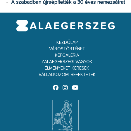
A szabadban újraépítették a 30 éves nemezsátrat
KEZDŐLAP
VÁROSTÖRTÉNET
KÉPGALÉRIA
ZALAEGERSZEGI VAGYOK
ÉLMÉNYEKET KERESEK
VÁLLALKOZOM, BEFEKTETEK