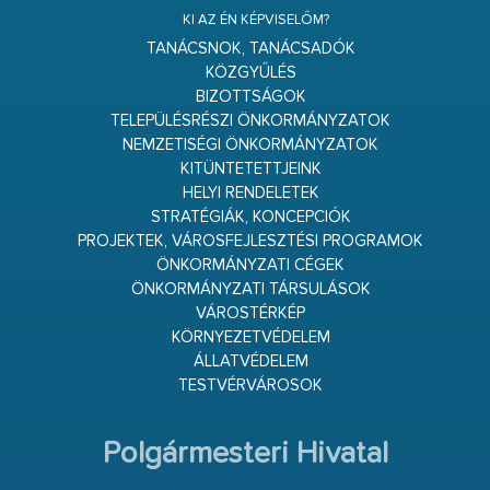
KI AZ ÉN KÉPVISELŐM?
TANÁCSNOK, TANÁCSADÓK
KÖZGYŰLÉS
BIZOTTSÁGOK
TELEPÜLÉSRÉSZI ÖNKORMÁNYZATOK
NEMZETISÉGI ÖNKORMÁNYZATOK
KITÜNTETETTJEINK
HELYI RENDELETEK
STRATÉGIÁK, KONCEPCIÓK
PROJEKTEK, VÁROSFEJLESZTÉSI PROGRAMOK
ÖNKORMÁNYZATI CÉGEK
ÖNKORMÁNYZATI TÁRSULÁSOK
VÁROSTÉRKÉP
KÖRNYEZETVÉDELEM
ÁLLATVÉDELEM
TESTVÉRVÁROSOK
Polgármesteri Hivatal