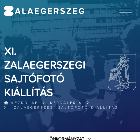
ugrás a fő tartalomhoz
XI.
ZALAEGERSZEGI
SAJTÓFOTÓ
KIÁLLÍTÁS
KEZDŐLAP
KÉPGALÉRIA
XI. ZALAEGERSZEGI SAJTÓFOTÓ KIÁLLÍTÁS
ÖNKORMÁNYZAT