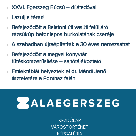
XXVI. Egerszeg Búcsú – díjátadóval
Lazulj a téren!
Befejeződött a Balatoni úti vasúti felüljáró
rézsűkúp betonlapos burkolatának cseréje
A szabadban újraépítették a 30 éves nemezsátrat
Befejeződött a megyei könyvtár
fűtéskorszerűsítése – sajtótájékoztató
Emléktáblát helyeztek el dr. Mándi Jenő
tiszteletére a Pontház falán
KEZDŐLAP
VÁROSTÖRTÉNET
KÉPGALÉRIA