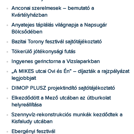
Anconai szerelmesek – bemutató a
Kvártélyházban
Anyatejes táplálás világnapja a Napsugár
Bölcsődében
Bazitai Torony fesztivál sajtótájékoztató
Tókerülő jótékonysági futás
Ingyenes gerinctorna a Vizslaparkban
„A MIKES utcai Ovi és Én” – díjazták a rajzpályázat
legjobbjait
DIMOP PLUSZ projektindító sajtótájékoztató
Elkezdődött a Mező utcában az útburkolat
helyreállítása
Szennyvíz-rekonstrukciós munkák kezdődtek a
Kisfaludy utcában
Ebergényi fesztivál