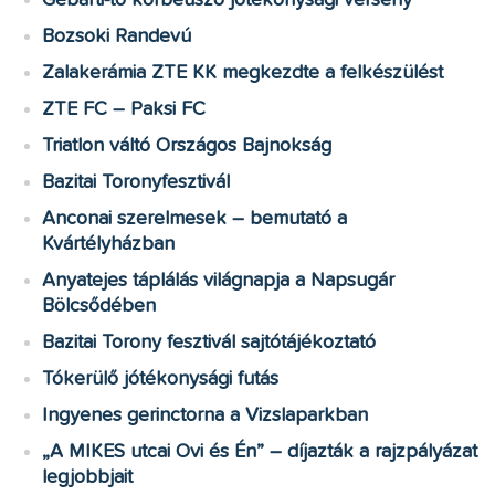
Gébárti-tó körbeúszó jótékonysági verseny
Bozsoki Randevú
Zalakerámia ZTE KK megkezdte a felkészülést
ZTE FC – Paksi FC
Triatlon váltó Országos Bajnokság
Bazitai Toronyfesztivál
Anconai szerelmesek – bemutató a
Kvártélyházban
Anyatejes táplálás világnapja a Napsugár
Bölcsődében
Bazitai Torony fesztivál sajtótájékoztató
Tókerülő jótékonysági futás
Ingyenes gerinctorna a Vizslaparkban
„A MIKES utcai Ovi és Én” – díjazták a rajzpályázat
legjobbjait