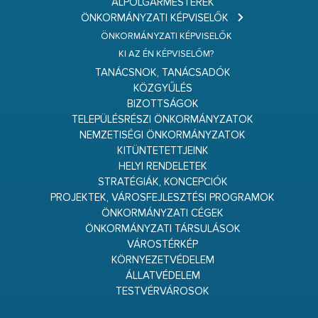
ALPOLGÁRMESTEREK
ÖNKORMÁNYZATI KÉPVISELŐK
ÖNKORMÁNYZATI KÉPVISELŐK
KI AZ ÉN KÉPVISELŐM?
TANÁCSNOK, TANÁCSADÓK
KÖZGYŰLÉS
BIZOTTSÁGOK
TELEPÜLÉSRÉSZI ÖNKORMÁNYZATOK
NEMZETISÉGI ÖNKORMÁNYZATOK
KITÜNTETETTJEINK
HELYI RENDELETEK
STRATÉGIÁK, KONCEPCIÓK
PROJEKTEK, VÁROSFEJLESZTÉSI PROGRAMOK
ÖNKORMÁNYZATI CÉGEK
ÖNKORMÁNYZATI TÁRSULÁSOK
VÁROSTÉRKÉP
KÖRNYEZETVÉDELEM
ÁLLATVÉDELEM
TESTVÉRVÁROSOK