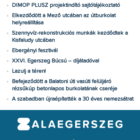
DIMOP PLUSZ projektindító sajtótájékoztató
Elkezdődött a Mező utcában az útburkolat
helyreállítása
Szennyvíz-rekonstrukciós munkák kezdődtek a
Kisfaludy utcában
Ebergényi fesztivál
XXVI. Egerszeg Búcsú – díjátadóval
Lazulj a téren!
Befejeződött a Balatoni úti vasúti felüljáró
rézsűkúp betonlapos burkolatának cseréje
A szabadban újraépítették a 30 éves nemezsátrat