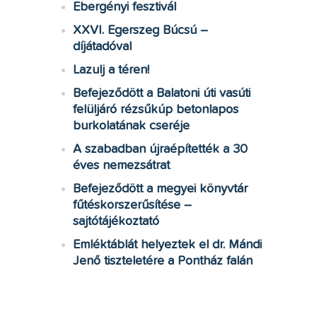
Ebergényi fesztivál
XXVI. Egerszeg Búcsú –
díjátadóval
Lazulj a téren!
Befejeződött a Balatoni úti vasúti
felüljáró rézsűkúp betonlapos
burkolatának cseréje
A szabadban újraépítették a 30
éves nemezsátrat
Befejeződött a megyei könyvtár
fűtéskorszerűsítése –
sajtótájékoztató
Emléktáblát helyeztek el dr. Mándi
Jenő tiszteletére a Pontház falán