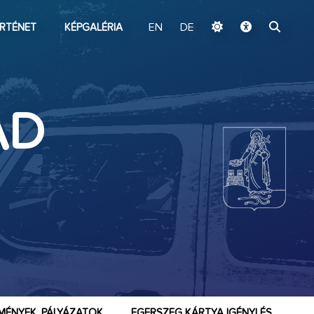
ugrás a fő tartalomhoz
RTÉNET
KÉPGALÉRIA
EN
DE
AD
MÉNYEK, PÁLYÁZATOK
EGERSZEG KÁRTYA IGÉNYLÉS