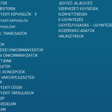
STER
JEGYZŐ, ALJEGYZŐ
ESTEREK
SZERVEZETI EGYSÉGEK
ZATI KÉPVISELŐK
ELÉRHETŐSÉGEK
E-ÜGYINTÉZÉS
ZATI KÉPVISELŐK
ÜGYFÉLFOGADÁS – ÜGYINTÉZ
ÉPVISELŐM?
KÖZÉRDEKŰ ADATOK
K, TANÁCSADÓK
VÁLASZTÁSOK
S
GOK
RÉSZI ÖNKORMÁNYZATOK
GI ÖNKORMÁNYZATOK
TJEINK
ELETEK
K, KONCEPCIÓK
 VÁROSFEJLESZTÉSI
K
ZATI CÉGEK
YZATI TÁRSULÁSOK
ÉP
VÉDELEM
LEM