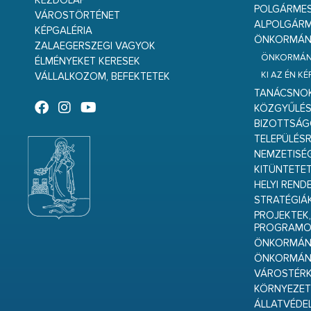
KEZDŐLAP
POLGÁRME
VÁROSTÖRTÉNET
ALPOLGÁRM
KÉPGALÉRIA
ÖNKORMÁNY
ZALAEGERSZEGI VAGYOK
ÖNKORMÁNY
ÉLMÉNYEKET KERESEK
KI AZ ÉN K
VÁLLALKOZOM, BEFEKTETEK
TANÁCSNO
KÖZGYŰLÉ
BIZOTTSÁ
TELEPÜLÉS
NEMZETISÉ
KITÜNTETET
HELYI REND
STRATÉGIÁ
PROJEKTEK,
PROGRAMO
ÖNKORMÁNY
ÖNKORMÁN
VÁROSTÉRK
KÖRNYEZET
ÁLLATVÉDE