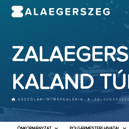
ZALAEGERS
KALAND TÚ
KEZDŐLAP
KÉPGALÉRIA
ZALAEGERSZE
ÖNKORMÁNYZAT
POLGÁRMESTERI HIVATAL