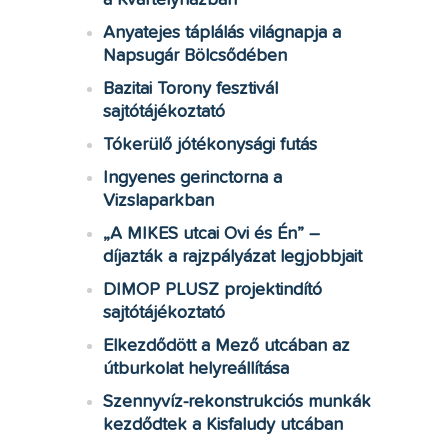
a Kvártélyházban
Anyatejes táplálás világnapja a
Napsugár Bölcsődében
Bazitai Torony fesztivál
sajtótájékoztató
Tókerülő jótékonysági futás
Ingyenes gerinctorna a
Vizslaparkban
„A MIKES utcai Ovi és Én” –
díjazták a rajzpályázat legjobbjait
DIMOP PLUSZ projektindító
sajtótájékoztató
Elkezdődött a Mező utcában az
útburkolat helyreállítása
Szennyvíz-rekonstrukciós munkák
kezdődtek a Kisfaludy utcában