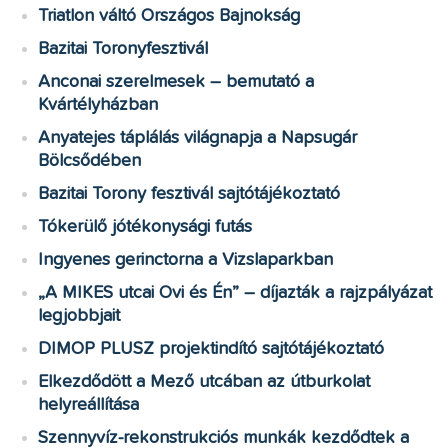
Triatlon váltó Országos Bajnokság
Bazitai Toronyfesztivál
Anconai szerelmesek – bemutató a
Kvártélyházban
Anyatejes táplálás világnapja a Napsugár
Bölcsődében
Bazitai Torony fesztivál sajtótájékoztató
Tókerülő jótékonysági futás
Ingyenes gerinctorna a Vizslaparkban
„A MIKES utcai Ovi és Én” – díjazták a rajzpályázat
legjobbjait
DIMOP PLUSZ projektindító sajtótájékoztató
Elkezdődött a Mező utcában az útburkolat
helyreállítása
Szennyvíz-rekonstrukciós munkák kezdődtek a