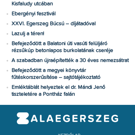
Kisfaludy utcában
Ebergényi fesztivál
XXVI. Egerszeg Búcsú – díjátadóval
Lazulj a téren!
Befejeződött a Balatoni úti vasúti felüljáró
rézsűkúp betonlapos burkolatának cseréje
A szabadban újraépítették a 30 éves nemezsátrat
Befejeződött a megyei könyvtár
fűtéskorszerűsítése – sajtótájékoztató
Emléktáblát helyeztek el dr. Mándi Jenő
tiszteletére a Pontház falán