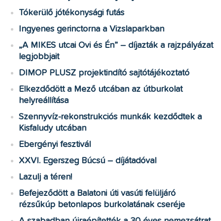
Tókerülő jótékonysági futás
Ingyenes gerinctorna a Vizslaparkban
„A MIKES utcai Ovi és Én” – díjazták a rajzpályázat
legjobbjait
DIMOP PLUSZ projektindító sajtótájékoztató
Elkezdődött a Mező utcában az útburkolat
helyreállítása
Szennyvíz-rekonstrukciós munkák kezdődtek a
Kisfaludy utcában
Ebergényi fesztivál
XXVI. Egerszeg Búcsú – díjátadóval
Lazulj a téren!
Befejeződött a Balatoni úti vasúti felüljáró
rézsűkúp betonlapos burkolatának cseréje
A szabadban újraépítették a 30 éves nemezsátrat