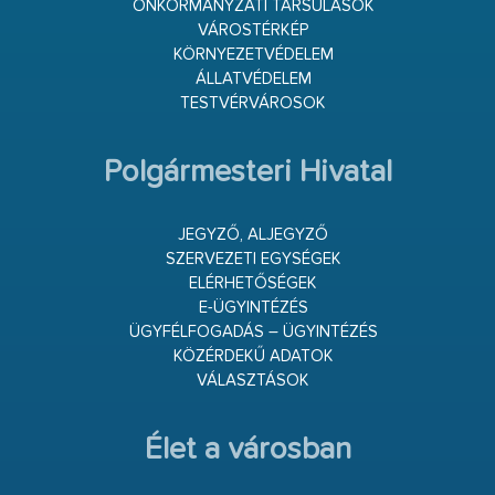
ÖNKORMÁNYZATI TÁRSULÁSOK
VÁROSTÉRKÉP
KÖRNYEZETVÉDELEM
ÁLLATVÉDELEM
TESTVÉRVÁROSOK
Polgármesteri Hivatal
JEGYZŐ, ALJEGYZŐ
SZERVEZETI EGYSÉGEK
ELÉRHETŐSÉGEK
E-ÜGYINTÉZÉS
ÜGYFÉLFOGADÁS – ÜGYINTÉZÉS
KÖZÉRDEKŰ ADATOK
VÁLASZTÁSOK
Élet a városban