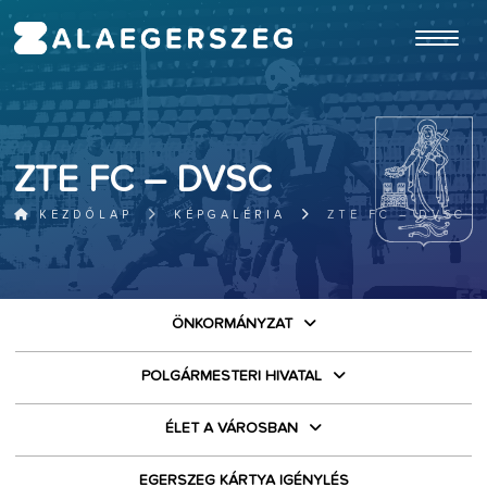
ugrás a fő tartalomhoz
ZTE FC – DVSC
KEZDŐLAP
KÉPGALÉRIA
ZTE FC – DVSC
ÖNKORMÁNYZAT
POLGÁRMESTERI HIVATAL
ÉLET A VÁROSBAN
EGERSZEG KÁRTYA IGÉNYLÉS