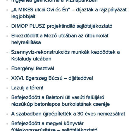
Ingyenes gerinctorna a Vizslaparkban
„A MIKES utcai Ovi és Én” – díjazták a rajzpályázat
legjobbjait
DIMOP PLUSZ projektindító sajtótájékoztató
Elkezdődött a Mező utcában az útburkolat
helyreállítása
Szennyvíz-rekonstrukciós munkák kezdődtek a
Kisfaludy utcában
Ebergényi fesztivál
XXVI. Egerszeg Búcsú – díjátadóval
Lazulj a téren!
Befejeződött a Balatoni úti vasúti felüljáró
rézsűkúp betonlapos burkolatának cseréje
A szabadban újraépítették a 30 éves nemezsátrat
Befejeződött a megyei könyvtár
fűtéskorszerűsítése – sajtótájékoztató