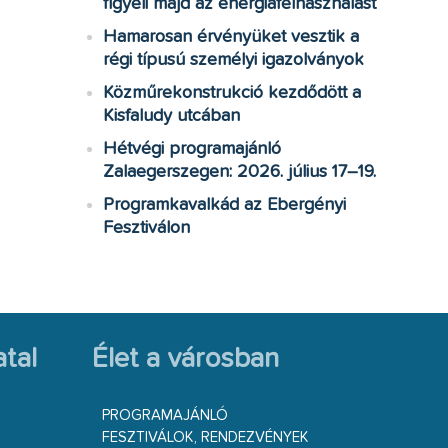
figyeli majd az energiafelhasználást
Hamarosan érvényüket vesztik a
régi típusú személyi igazolványok
Közműrekonstrukció kezdődött a
Kisfaludy utcában
Hétvégi programajánló
Zalaegerszegen: 2026. július 17–19.
Programkavalkád az Ebergényi
Fesztiválon
tal
Élet a városban
PROGRAMAJÁNLÓ
FESZTIVÁLOK, RENDEZVÉNYEK