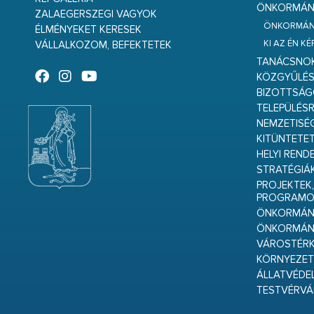
ÖNKORMÁNY
ZALAEGERSZEGI VAGYOK
ÖNKORMÁNY
ÉLMÉNYEKET KERESEK
KI AZ ÉN K
VÁLLALKOZOM, BEFEKTETEK
TANÁCSNO
KÖZGYŰLÉ
BIZOTTSÁ
TELEPÜLÉS
NEMZETISÉ
KITÜNTETET
HELYI REND
STRATÉGIÁ
PROJEKTEK,
PROGRAMO
ÖNKORMÁNY
ÖNKORMÁN
VÁROSTÉRK
KÖRNYEZET
ÁLLATVÉDE
TESTVÉRV