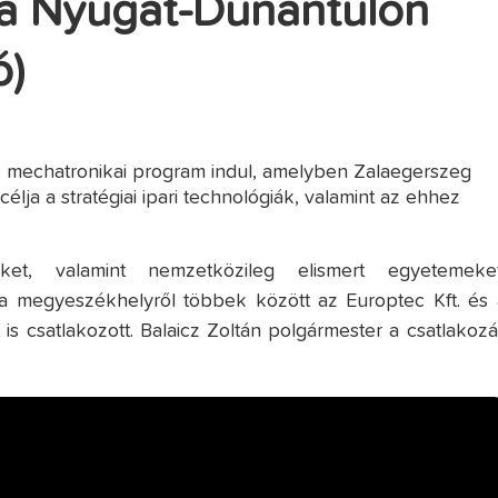
 a Nyugat-Dunántúlon
ó)
ri és mechatronikai program indul, amelyben Zalaegerszeg
célja a stratégiai ipari technológiák, valamint az ehhez
ket, valamint nemzetközileg elismert egyetemeket
a megyeszékhelyről többek között az Europtec Kft. és 
is csatlakozott. Balaicz Zoltán polgármester a csatlakozá