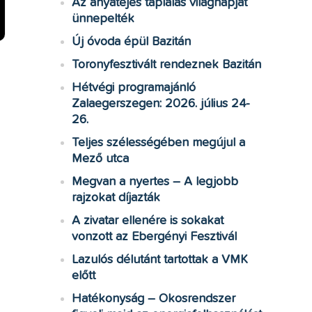
Az anyatejes táplálás világnapját
ünnepelték
Új óvoda épül Bazitán
Toronyfesztivált rendeznek Bazitán
Hétvégi programajánló
Zalaegerszegen: 2026. július 24-
26.
Teljes szélességében megújul a
Mező utca
Megvan a nyertes – A legjobb
rajzokat díjazták
A zivatar ellenére is sokakat
vonzott az Ebergényi Fesztivál
Lazulós délutánt tartottak a VMK
előtt
Hatékonyság – Okosrendszer