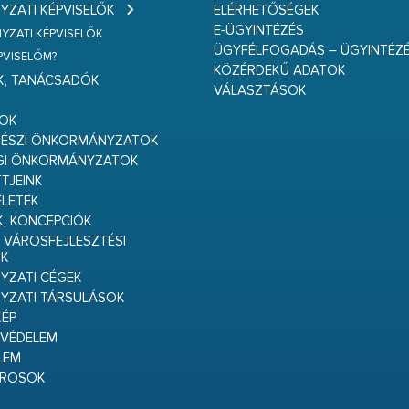
ZATI KÉPVISELŐK
ELÉRHETŐSÉGEK
E-ÜGYINTÉZÉS
ZATI KÉPVISELŐK
ÜGYFÉLFOGADÁS – ÜGYINTÉZ
ÉPVISELŐM?
KÖZÉRDEKŰ ADATOK
K, TANÁCSADÓK
VÁLASZTÁSOK
S
GOK
RÉSZI ÖNKORMÁNYZATOK
GI ÖNKORMÁNYZATOK
TJEINK
ELETEK
K, KONCEPCIÓK
 VÁROSFEJLESZTÉSI
K
ZATI CÉGEK
YZATI TÁRSULÁSOK
ÉP
VÉDELEM
LEM
ÁROSOK