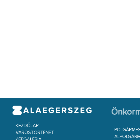
Önkorm
KEZDŐLAP
POLGÁRME
VÁROSTÖRTÉNET
ALPOLGÁRM
KÉPGALÉRIA