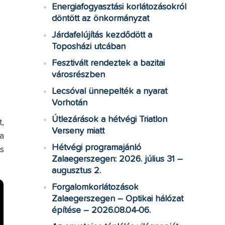
Energiafogyasztási korlátozásokról
döntött az önkormányzat
Járdafelújítás kezdődött a
Toposházi utcában
Fesztivált rendeztek a bazitai
városrészben
Lecsóval ünnepelték a nyarat
Vorhotán
Útlezárások a hétvégi Triatlon
,
Verseny miatt
a
Hétvégi programajánló
s
Zalaegerszegen: 2026. július 31 –
augusztus 2.
Forgalomkorlátozások
Zalaegerszegen – Optikai hálózat
építése – 2026.08.04-06.