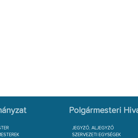
ányzat
Polgármesteri Hiva
STER
JEGYZŐ, ALJEGYZŐ
ESTEREK
SZERVEZETI EGYSÉGEK