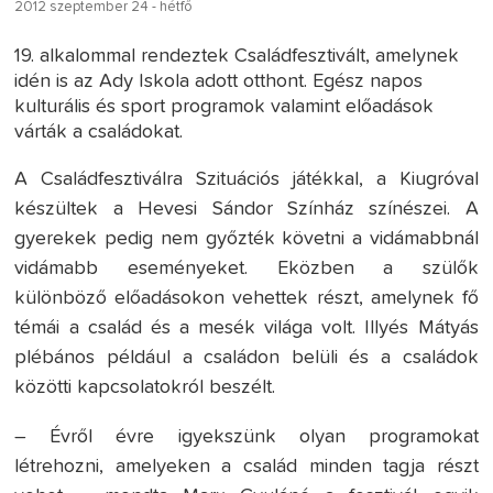
2012 szeptember 24 - hétfő
19. alkalommal rendeztek Családfesztivált, amelynek
idén is az Ady Iskola adott otthont. Egész napos
kulturális és sport programok valamint előadások
várták a családokat.
A Családfesztiválra Szituációs játékkal, a Kiugróval
készültek a Hevesi Sándor Színház színészei. A
gyerekek pedig nem győzték követni a vidámabbnál
vidámabb eseményeket. Eközben a szülők
különböző előadásokon vehettek részt, amelynek fő
témái a család és a mesék világa volt. Illyés Mátyás
plébános például a családon belüli és a családok
közötti kapcsolatokról beszélt.
– Évről évre igyekszünk olyan programokat
létrehozni, amelyeken a család minden tagja részt