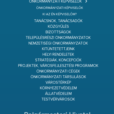
ÖNKORMÁNYZATI KÉPVISELŐK
ÖNKORMÁNYZATI KÉPVISELŐK
KI AZ ÉN KÉPVISELŐM?
TANÁCSNOK, TANÁCSADÓK
KÖZGYŰLÉS
BIZOTTSÁGOK
TELEPÜLÉSRÉSZI ÖNKORMÁNYZATOK
NEMZETISÉGI ÖNKORMÁNYZATOK
KITÜNTETETTJEINK
HELYI RENDELETEK
STRATÉGIÁK, KONCEPCIÓK
PROJEKTEK, VÁROSFEJLESZTÉSI PROGRAMOK
ÖNKORMÁNYZATI CÉGEK
ÖNKORMÁNYZATI TÁRSULÁSOK
VÁROSTÉRKÉP
KÖRNYEZETVÉDELEM
ÁLLATVÉDELEM
TESTVÉRVÁROSOK