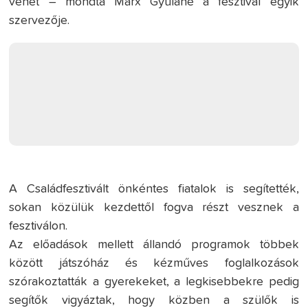
vehet – mondta Marx Gyuláné a fesztivál egyik
szervezője.
A Családfesztivált önkéntes fiatalok is segítették,
sokan közülük kezdettől fogva részt vesznek a
fesztiválon.
Az előadások mellett állandó programok többek
között játszóház és kézműves foglalkozások
szórakoztatták a gyerekeket, a legkisebbekre pedig
segítők vigyáztak, hogy közben a szülők is