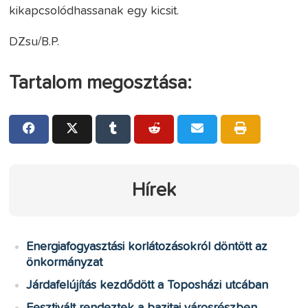
kikapcsolódhassanak egy kicsit.
DZsu/B.P.
Tartalom megosztása:
Hírek
Energiafogyasztási korlátozásokról döntött az
önkormányzat
Járdafelújítás kezdődött a Toposházi utcában
Fesztivált rendeztek a bazitai városrészben