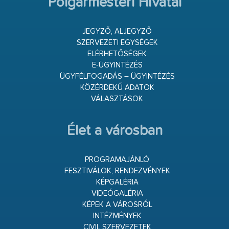
Polgármesteri Hivatal
JEGYZŐ, ALJEGYZŐ
SZERVEZETI EGYSÉGEK
ELÉRHETŐSÉGEK
E-ÜGYINTÉZÉS
ÜGYFÉLFOGADÁS – ÜGYINTÉZÉS
KÖZÉRDEKŰ ADATOK
VÁLASZTÁSOK
Élet a városban
PROGRAMAJÁNLÓ
FESZTIVÁLOK, RENDEZVÉNYEK
KÉPGALÉRIA
VIDEÓGALÉRIA
KÉPEK A VÁROSRÓL
INTÉZMÉNYEK
CIVIL SZERVEZETEK