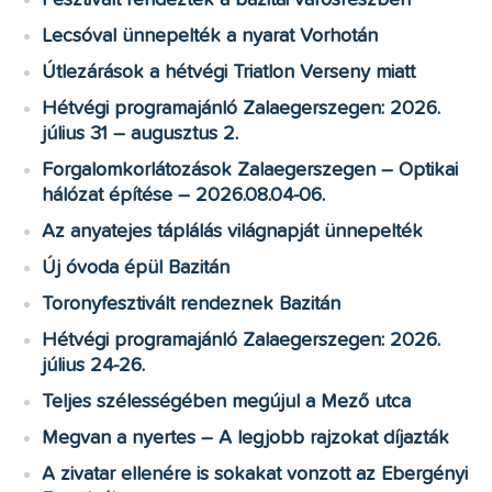
Lecsóval ünnepelték a nyarat Vorhotán
Útlezárások a hétvégi Triatlon Verseny miatt
Hétvégi programajánló Zalaegerszegen: 2026.
július 31 – augusztus 2.
Forgalomkorlátozások Zalaegerszegen – Optikai
hálózat építése – 2026.08.04-06.
Az anyatejes táplálás világnapját ünnepelték
Új óvoda épül Bazitán
Toronyfesztivált rendeznek Bazitán
Hétvégi programajánló Zalaegerszegen: 2026.
július 24-26.
Teljes szélességében megújul a Mező utca
Megvan a nyertes – A legjobb rajzokat díjazták
A zivatar ellenére is sokakat vonzott az Ebergényi