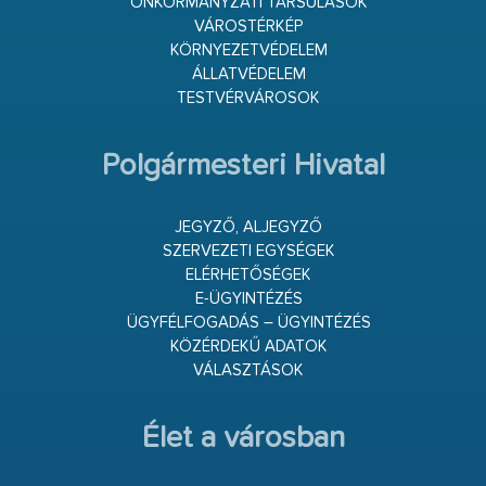
ÖNKORMÁNYZATI TÁRSULÁSOK
VÁROSTÉRKÉP
KÖRNYEZETVÉDELEM
ÁLLATVÉDELEM
TESTVÉRVÁROSOK
Polgármesteri Hivatal
JEGYZŐ, ALJEGYZŐ
SZERVEZETI EGYSÉGEK
ELÉRHETŐSÉGEK
E-ÜGYINTÉZÉS
ÜGYFÉLFOGADÁS – ÜGYINTÉZÉS
KÖZÉRDEKŰ ADATOK
VÁLASZTÁSOK
Élet a városban