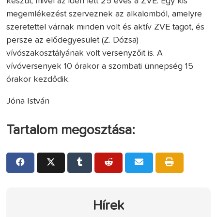
készül, mivel az idén lett 25 éves a ZVE. Egy kis
megemlékezést szerveznek az alkalomból, amelyre
szeretettel várnak minden volt és aktív ZVE tagot, és
persze az elődegyesület (Z. Dózsa)
vívószakosztályának volt versenyzőit is. A
vívóversenyek 10 órakor a szombati ünnepség 15
órakor kezdődik.
Jóna István
Tartalom megosztása:
Hírek