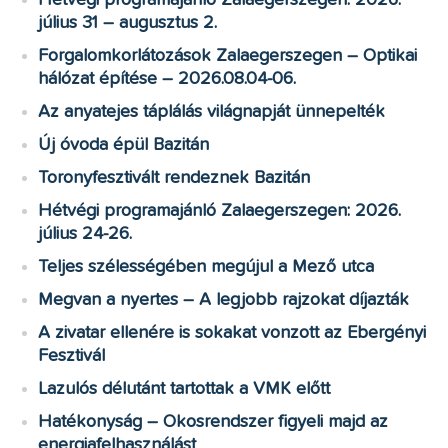
Hétvégi programajánló Zalaegerszegen: 2026.
július 31 – augusztus 2.
Forgalomkorlátozások Zalaegerszegen – Optikai
hálózat építése – 2026.08.04-06.
Az anyatejes táplálás világnapját ünnepelték
Új óvoda épül Bazitán
Toronyfesztivált rendeznek Bazitán
Hétvégi programajánló Zalaegerszegen: 2026.
július 24-26.
Teljes szélességében megújul a Mező utca
Megvan a nyertes – A legjobb rajzokat díjazták
A zivatar ellenére is sokakat vonzott az Ebergényi
Fesztivál
Lazulós délutánt tartottak a VMK előtt
Hatékonyság – Okosrendszer figyeli majd az
energiafelhasználást