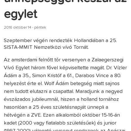
egylet
2016 október 14 - péntek
Szeptember végén rendezték Hollandiában a 25.
SISTA-MMIT Nemzetközi vívó Tornát.
Az amsterdami felnőtt tőr versenyen a Zalaegerszegi
Vívó Egylet három fővel képviseltette magát. Dr. Vízler
Ádám a 35., Simon Kristóf a 61., Darabos Vince a 80.
helyezést érte el. Wolf Ádám betegség miatt sajnos
nem tudott elutazni a csapattal. Maradjunk a negyed
évszázados jubileumnál, hiszen a holland tornához
hasonlóan a 25 éves születésnapját ünnepli a
hétvégén a ZVE. Ezen alkalomból október 15-16-án
kadet (2000 vagy fiatalabb születésűek) és junior