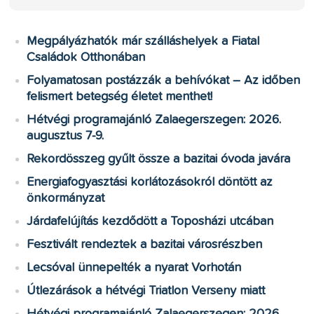
Megpályázhatók már szálláshelyek a Fiatal
Családok Otthonában
Folyamatosan postázzák a behívókat – Az időben
felismert betegség életet menthet!
Hétvégi programajánló Zalaegerszegen: 2026.
augusztus 7-9.
Rekordösszeg gyűlt össze a bazitai óvoda javára
Energiafogyasztási korlátozásokról döntött az
önkormányzat
Járdafelújítás kezdődött a Toposházi utcában
Fesztivált rendeztek a bazitai városrészben
Lecsóval ünnepelték a nyarat Vorhotán
Útlezárások a hétvégi Triatlon Verseny miatt