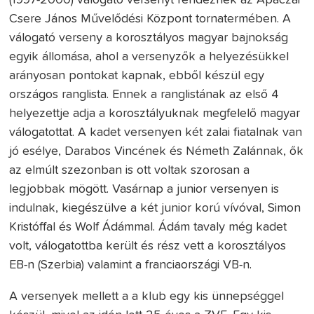
(1997-2000) válogató versenyt rendeznek az Apáczai
Csere János Művelődési Központ tornatermében. A
válogató verseny a korosztályos magyar bajnokság
egyik állomása, ahol a versenyzők a helyezésükkel
arányosan pontokat kapnak, ebből készül egy
országos ranglista. Ennek a ranglistának az első 4
helyezettje adja a korosztályuknak megfelelő magyar
válogatottat. A kadet versenyen két zalai fiatalnak van
jó esélye, Darabos Vincének és Németh Zalánnak, ők
az elmúlt szezonban is ott voltak szorosan a
legjobbak mögött. Vasárnap a junior versenyen is
indulnak, kiegészülve a két junior korú vívóval, Simon
Kristóffal és Wolf Ádámmal. Ádám tavaly még kadet
volt, válogatottba került és rész vett a korosztályos
EB-n (Szerbia) valamint a franciaországi VB-n.
A versenyek mellett a a klub egy kis ünnepséggel