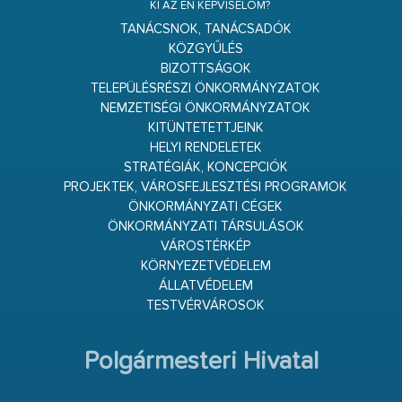
KI AZ ÉN KÉPVISELŐM?
TANÁCSNOK, TANÁCSADÓK
KÖZGYŰLÉS
BIZOTTSÁGOK
TELEPÜLÉSRÉSZI ÖNKORMÁNYZATOK
NEMZETISÉGI ÖNKORMÁNYZATOK
KITÜNTETETTJEINK
HELYI RENDELETEK
STRATÉGIÁK, KONCEPCIÓK
PROJEKTEK, VÁROSFEJLESZTÉSI PROGRAMOK
ÖNKORMÁNYZATI CÉGEK
ÖNKORMÁNYZATI TÁRSULÁSOK
VÁROSTÉRKÉP
KÖRNYEZETVÉDELEM
ÁLLATVÉDELEM
TESTVÉRVÁROSOK
Polgármesteri Hivatal