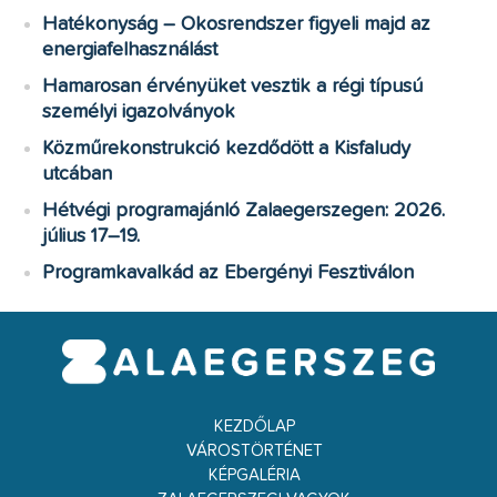
Hatékonyság – Okosrendszer figyeli majd az
energiafelhasználást
Hamarosan érvényüket vesztik a régi típusú
személyi igazolványok
Közműrekonstrukció kezdődött a Kisfaludy
utcában
Hétvégi programajánló Zalaegerszegen: 2026.
július 17–19.
Programkavalkád az Ebergényi Fesztiválon
KEZDŐLAP
VÁROSTÖRTÉNET
KÉPGALÉRIA