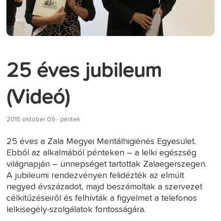
25 éves jubileum
(Videó)
2015 október 09 - péntek
25 éves a Zala Megyei Mentálhigiénés Egyesület.
Ebből az alkalmából pénteken – a lelki egészség
világnapján – ünnepséget tartottak Zalaegerszegen.
A jubileumi rendezvényen felidézték az elmúlt
negyed évszázadot, majd beszámoltak a szervezet
célkitűzéseiről és felhívták a figyelmet a telefonos
lelkisegély-szolgálatok fontosságára.