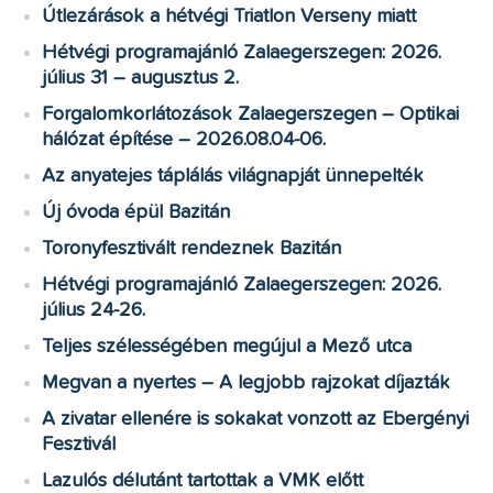
Útlezárások a hétvégi Triatlon Verseny miatt
Hétvégi programajánló Zalaegerszegen: 2026.
július 31 – augusztus 2.
Forgalomkorlátozások Zalaegerszegen – Optikai
hálózat építése – 2026.08.04-06.
Az anyatejes táplálás világnapját ünnepelték
Új óvoda épül Bazitán
Toronyfesztivált rendeznek Bazitán
Hétvégi programajánló Zalaegerszegen: 2026.
július 24-26.
Teljes szélességében megújul a Mező utca
Megvan a nyertes – A legjobb rajzokat díjazták
A zivatar ellenére is sokakat vonzott az Ebergényi
Fesztivál
Lazulós délutánt tartottak a VMK előtt