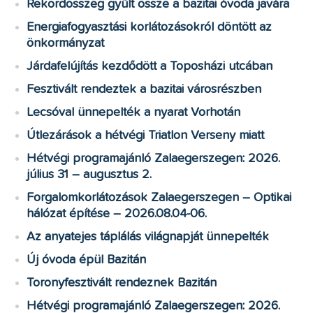
Rekordösszeg gyűlt össze a bazitai óvoda javára
Energiafogyasztási korlátozásokról döntött az
önkormányzat
Járdafelújítás kezdődött a Toposházi utcában
Fesztivált rendeztek a bazitai városrészben
Lecsóval ünnepelték a nyarat Vorhotán
Útlezárások a hétvégi Triatlon Verseny miatt
Hétvégi programajánló Zalaegerszegen: 2026.
július 31 – augusztus 2.
Forgalomkorlátozások Zalaegerszegen – Optikai
hálózat építése – 2026.08.04-06.
Az anyatejes táplálás világnapját ünnepelték
Új óvoda épül Bazitán
Toronyfesztivált rendeznek Bazitán
Hétvégi programajánló Zalaegerszegen: 2026.