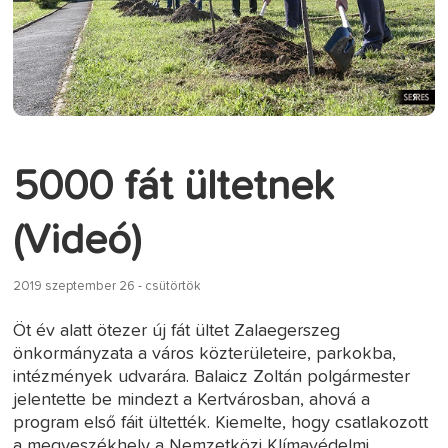
5000 fát ültetnek
(Videó)
2019 szeptember 26 - csütörtök
Öt év alatt ötezer új fát ültet Zalaegerszeg
önkormányzata a város közterületeire, parkokba,
intézmények udvarára. Balaicz Zoltán polgármester
jelentette be mindezt a Kertvárosban, ahová a
program első fáit ültették. Kiemelte, hogy csatlakozott
a megyeszékhely a Nemzetközi Klímavédelmi