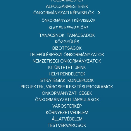
POLGÁRMESTER
ALPOLGÁRMESTEREK
ÖNKORMÁNYZATI KÉPVISELŐK
ÖNKORMÁNYZATI KÉPVISELŐK
KI AZ ÉN KÉPVISELŐM?
TANÁCSNOK, TANÁCSADÓK
KÖZGYŰLÉS
BIZOTTSÁGOK
TELEPÜLÉSRÉSZI ÖNKORMÁNYZATOK
NEMZETISÉGI ÖNKORMÁNYZATOK
KITÜNTETETTJEINK
HELYI RENDELETEK
STRATÉGIÁK, KONCEPCIÓK
PROJEKTEK, VÁROSFEJLESZTÉSI PROGRAMOK
ÖNKORMÁNYZATI CÉGEK
ÖNKORMÁNYZATI TÁRSULÁSOK
VÁROSTÉRKÉP
KÖRNYEZETVÉDELEM
ÁLLATVÉDELEM
TESTVÉRVÁROSOK