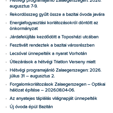
Hétvégi programajánló Zalaegerszegen: 2026.
augusztus 7-9.
Rekordösszeg gyűlt össze a bazitai óvoda javára
Energiafogyasztási korlátozásokról döntött az
önkormányzat
Járdafelújítás kezdődött a Toposházi utcában
Fesztivált rendeztek a bazitai városrészben
Lecsóval ünnepelték a nyarat Vorhotán
Útlezárások a hétvégi Triatlon Verseny miatt
Hétvégi programajánló Zalaegerszegen: 2026.
július 31 – augusztus 2.
Forgalomkorlátozások Zalaegerszegen – Optikai
hálózat építése – 2026.08.04-06.
Az anyatejes táplálás világnapját ünnepelték
Új óvoda épül Bazitán