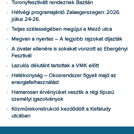
Toronyfesztivált rendeznek Bazitán
Hétvégi programajánló Zalaegerszegen: 2026.
július 24-26.
Teljes szélességében megújul a Mező utca
Megvan a nyertes – A legjobb rajzokat díjazták
A zivatar ellenére is sokakat vonzott az Ebergényi
Fesztivál
Lazulós délutánt tartottak a VMK előtt
Hatékonyság – Okosrendszer figyeli majd az
energiafelhasználást
Hamarosan érvényüket vesztik a régi típusú
személyi igazolványok
Közműrekonstrukció kezdődött a Kisfaludy
utcában