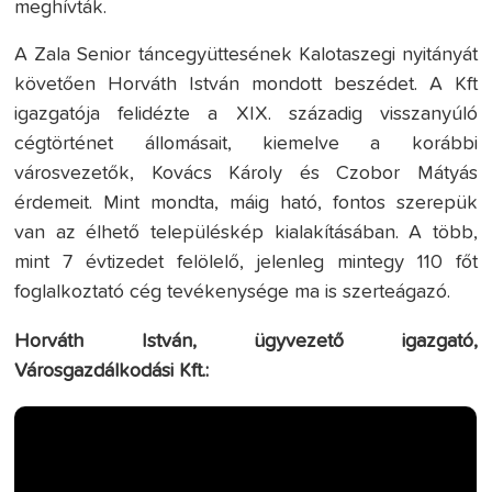
meghívták.
A Zala Senior táncegyüttesének Kalotaszegi nyitányát
követően Horváth István mondott beszédet. A Kft
igazgatója felidézte a XIX. századig visszanyúló
cégtörténet állomásait, kiemelve a korábbi
városvezetők, Kovács Károly és Czobor Mátyás
érdemeit. Mint mondta, máig ható, fontos szerepük
van az élhető településkép kialakításában. A több,
mint 7 évtizedet felölelő, jelenleg mintegy 110 főt
foglalkoztató cég tevékenysége ma is szerteágazó.
Horváth István, ügyvezető igazgató,
Városgazdálkodási Kft.: