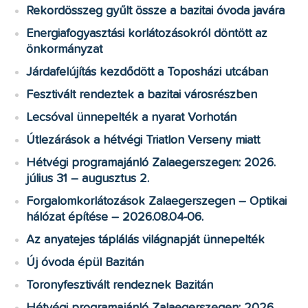
Rekordösszeg gyűlt össze a bazitai óvoda javára
Energiafogyasztási korlátozásokról döntött az
önkormányzat
Járdafelújítás kezdődött a Toposházi utcában
Fesztivált rendeztek a bazitai városrészben
Lecsóval ünnepelték a nyarat Vorhotán
Útlezárások a hétvégi Triatlon Verseny miatt
Hétvégi programajánló Zalaegerszegen: 2026.
július 31 – augusztus 2.
Forgalomkorlátozások Zalaegerszegen – Optikai
hálózat építése – 2026.08.04-06.
Az anyatejes táplálás világnapját ünnepelték
Új óvoda épül Bazitán
Toronyfesztivált rendeznek Bazitán
Hétvégi programajánló Zalaegerszegen: 2026.