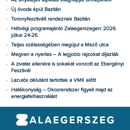
Az anyatejes táplálás világnapját ünnepelték
Új óvoda épül Bazitán
Toronyfesztivált rendeznek Bazitán
Hétvégi programajánló Zalaegerszegen: 2026.
július 24-26.
Teljes szélességében megújul a Mező utca
Megvan a nyertes – A legjobb rajzokat díjazták
A zivatar ellenére is sokakat vonzott az Ebergényi
Fesztivál
Lazulós délutánt tartottak a VMK előtt
Hatékonyság – Okosrendszer figyeli majd az
energiafelhasználást