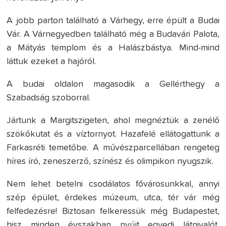
A jobb parton található a Várhegy, erre épült a Budai
Vár. A Várnegyedben található még a Budavári Palota,
a Mátyás templom és a Halászbástya. Mind-mind
láttuk ezeket a hajóról.
A budai oldalon magasodik a Gellérthegy a
Szabadság szoborral.
Jártunk a Margitszigeten, ahol megnéztük a zenélő
szökőkutat és a víztornyot. Hazafelé ellátogattunk a
Farkasréti temetőbe. A művészparcellában rengeteg
híres író, zeneszerző, színész és olimpikon nyugszik.
Nem lehet betelni csodálatos fővárosunkkal, annyi
szép épület, érdekes múzeum, utca, tér vár még
felfedezésre! Biztosan felkeressük még Budapestet,
hisz minden évszakban nyújt egyedi látnivalót,