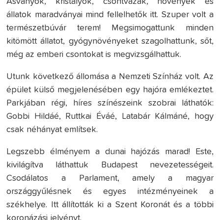
Ásványok, kristályok, csontvázak, növények és
állatok maradványai mind fellelhetők itt. Szuper volt a
természetbúvár terem! Megsimogattunk minden
kitömött állatot, gyógynövényeket szagolhattunk, sőt,
még az emberi csontokat is megvizsgálhattuk.
Utunk következő állomása a Nemzeti Színház volt. Az
épület külső megjelenésében egy hajóra emlékeztet.
Parkjában régi, híres színészeink szobrai láthatók:
Gobbi Hildáé, Ruttkai Éváé, Latabár Kálmáné, hogy
csak néhányat említsek.
Legszebb élményem a dunai hajózás marad! Este,
kivilágítva láthattuk Budapest nevezetességeit.
Csodálatos a Parlament, amely a magyar
országgyűlésnek és egyes intézményeinek a
székhelye. Itt állították ki a Szent Koronát és a többi
koronázási jelvényt.