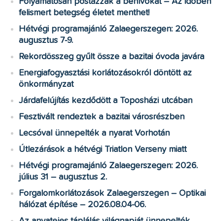
Folyamatosan postázzák a behívókat – Az időben
felismert betegség életet menthet!
Hétvégi programajánló Zalaegerszegen: 2026.
augusztus 7-9.
Rekordösszeg gyűlt össze a bazitai óvoda javára
Energiafogyasztási korlátozásokról döntött az
önkormányzat
Járdafelújítás kezdődött a Toposházi utcában
Fesztivált rendeztek a bazitai városrészben
Lecsóval ünnepelték a nyarat Vorhotán
Útlezárások a hétvégi Triatlon Verseny miatt
Hétvégi programajánló Zalaegerszegen: 2026.
július 31 – augusztus 2.
Forgalomkorlátozások Zalaegerszegen – Optikai
hálózat építése – 2026.08.04-06.