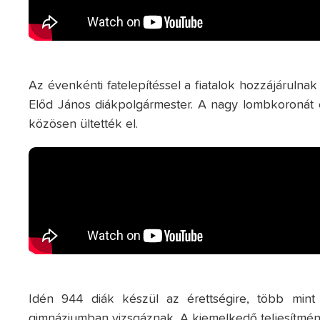
Az évenkénti fatelepítéssel a fiatalok hozzájárulnak
Előd János diákpolgármester. A nagy lombkoronát e
közösen ültették el.
Idén 944 diák készül az érettségire, több min
gimnáziumban vizsgáznak. A kiemelkedő teljesítmény