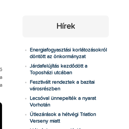
Hírek
Energiafogyasztási korlátozásokról
döntött az önkormányzat
Járdafelújítás kezdődött a
ő
Toposházi utcában
a
Fesztivált rendeztek a bazitai
a
városrészben
Lecsóval ünnepelték a nyarat
Vorhotán
Útlezárások a hétvégi Triatlon
Verseny miatt