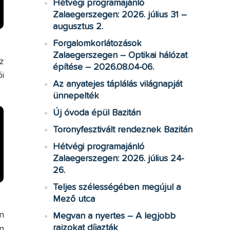
Hétvégi programajánló
Zalaegerszegen: 2026. július 31 –
augusztus 2.
Forgalomkorlátozások
Zalaegerszegen – Optikai hálózat
z
építése – 2026.08.04-06.
i
Az anyatejes táplálás világnapját
ünnepelték
Új óvoda épül Bazitán
Toronyfesztivált rendeznek Bazitán
Hétvégi programajánló
Zalaegerszegen: 2026. július 24-
26.
Teljes szélességében megújul a
Mező utca
n
Megvan a nyertes – A legjobb
rajzokat díjazták
n