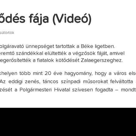
ődés fája (Videó)
sütörtök
lgáravató ünnepséget tartottak a Béke ligetben.
emtő szándékkal elültették a végzősök fáját, amivel
gerősítették a fiatalok kötődését Zalaegerszeghez.
helyen több mint 20 éve hagyomány, hogy a város els
Az eddigi zenés, táncos színpadi műsorokat felváltotta 
ését a Polgármesteri Hivatal szívesen fogadta – mondt