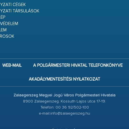
ZATI CÉGEK
YZATI TÁRSULÁSOK
ÉP
VÉDELEM
LEM
ÁROSOK
WEB-MAIL
A POLGÁRMESTERI HIVATAL TELEFONKÖNYVE
AKADÁLYMENTESÍTÉSI NYILATKOZAT
Zalaegerszeg Megyei Jogú Város Polgármesteri Hivatala
8900 Zalaegerszeg, Kossuth Lajos utca 17-19.
Telefon: 00 36 92/502-100
e-mail:info@zalaegerszeg.hu