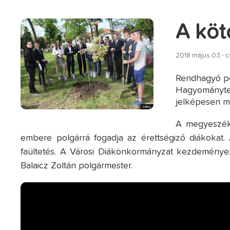
A köt
2018 május 03 - c
Rendhagyó po
Hagyományter
jelképesen me
A megyeszék
embere polgárrá fogadja az érettségiző diákokat. 
faültetés. A Városi Diákönkormányzat kezdeményez
Balaicz Zoltán polgármester.