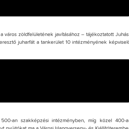
 a város zöldfelületének javításához – tájékoztatott Juhás
resztő juharfát a tankerület 10 intézményének képviselő
t 500-an szakképzési intézményben, míg közel 400-a
t nyújtókat ma a Városi Hangverseny- és Kiállítóterembe