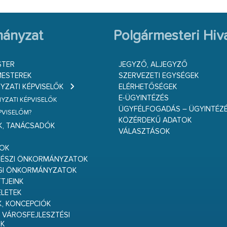
ányzat
Polgármesteri Hiva
STER
JEGYZŐ, ALJEGYZŐ
ESTEREK
SZERVEZETI EGYSÉGEK
ZATI KÉPVISELŐK
ELÉRHETŐSÉGEK
E-ÜGYINTÉZÉS
ZATI KÉPVISELŐK
ÜGYFÉLFOGADÁS – ÜGYINTÉZ
ÉPVISELŐM?
KÖZÉRDEKŰ ADATOK
K, TANÁCSADÓK
VÁLASZTÁSOK
S
GOK
RÉSZI ÖNKORMÁNYZATOK
GI ÖNKORMÁNYZATOK
TJEINK
ELETEK
K, KONCEPCIÓK
 VÁROSFEJLESZTÉSI
K