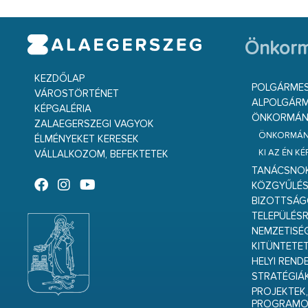
Önkorm
KEZDŐLAP
POLGÁRME
VÁROSTÖRTÉNET
ALPOLGÁRM
KÉPGALÉRIA
ÖNKORMÁNY
ZALAEGERSZEGI VAGYOK
ÖNKORMÁNY
ÉLMÉNYEKET KERESEK
KI AZ ÉN K
VÁLLALKOZOM, BEFEKTETEK
TANÁCSNO
KÖZGYŰLÉ
BIZOTTSÁ
TELEPÜLÉS
NEMZETISÉ
KITÜNTETET
HELYI REND
STRATÉGIÁ
PROJEKTEK,
PROGRAMO