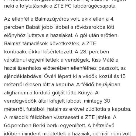
neki a folytatásnak a ZTE FC labdarúgócsapata.
Az ellenfél a Balmazújváros volt, akik ellen a 4.
percben Babati jobb lábbal a rövidsarokba lőtt
előnyhöz juttatva a hazaiakat. A gól után erőtlen
Balmaz támadások következtek, a ZTE
kontraakciókkal kísérletezett. A 28. percben
váratlanul egyenlítettek a vendégek, Kiss Máté a
hazai tizenhatos előterében ellenfélhez passzolt, az
ajándéklabdával Óvári lépett ki a védők közül és 15
méterről élesen lőtt a kapuba. A félidő hajrájában
alighanem a forduló gólját lőtte Kónya. A
vendégvédők által kifejelt labdát mintegy 30
méterről, futtából, hatalmas erővel zúdította a kapuba.
A második félidőben visszaesett a ZTE játéka. A
64.percben Berki berki egyenlített. A hátralévő
időben mindent megtettek a hazaiak, de már nem volt