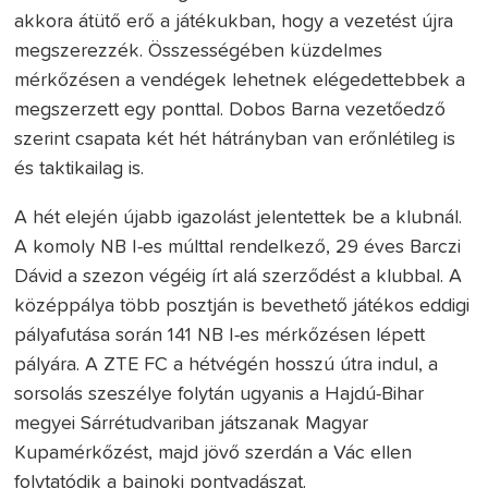
akkora átütő erő a játékukban, hogy a vezetést újra
megszerezzék. Összességében küzdelmes
mérkőzésen a vendégek lehetnek elégedettebbek a
megszerzett egy ponttal. Dobos Barna vezetőedző
szerint csapata két hét hátrányban van erőnlétileg is
és taktikailag is.
A hét elején újabb igazolást jelentettek be a klubnál.
A komoly NB I-es múlttal rendelkező, 29 éves Barczi
Dávid a szezon végéig írt alá szerződést a klubbal. A
középpálya több posztján is bevethető játékos eddigi
pályafutása során 141 NB I-es mérkőzésen lépett
pályára. A ZTE FC a hétvégén hosszú útra indul, a
sorsolás szeszélye folytán ugyanis a Hajdú-Bihar
megyei Sárrétudvariban játszanak Magyar
Kupamérkőzést, majd jövő szerdán a Vác ellen
folytatódik a bajnoki pontvadászat.