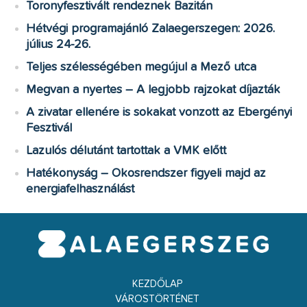
Toronyfesztivált rendeznek Bazitán
Hétvégi programajánló Zalaegerszegen: 2026.
július 24-26.
Teljes szélességében megújul a Mező utca
Megvan a nyertes – A legjobb rajzokat díjazták
A zivatar ellenére is sokakat vonzott az Ebergényi
Fesztivál
Lazulós délutánt tartottak a VMK előtt
Hatékonyság – Okosrendszer figyeli majd az
energiafelhasználást
KEZDŐLAP
VÁROSTÖRTÉNET