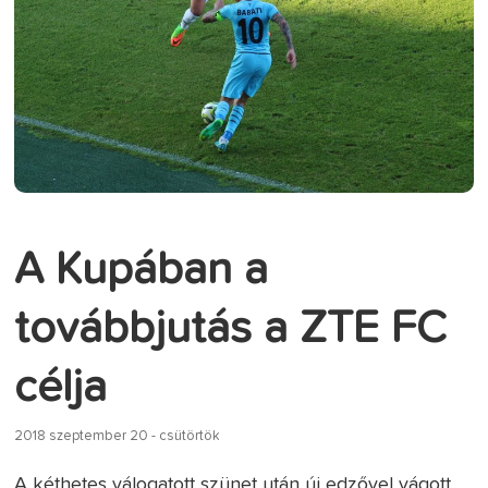
A Kupában a
továbbjutás a ZTE FC
célja
2018 szeptember 20 - csütörtök
A kéthetes válogatott szünet után új edzővel vágott