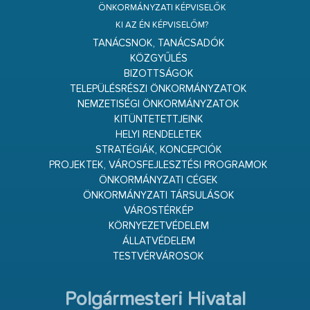
ÖNKORMÁNYZATI KÉPVISELŐK
KI AZ ÉN KÉPVISELŐM?
TANÁCSNOK, TANÁCSADÓK
KÖZGYŰLÉS
BIZOTTSÁGOK
TELEPÜLÉSRÉSZI ÖNKORMÁNYZATOK
NEMZETISÉGI ÖNKORMÁNYZATOK
KITÜNTETETTJEINK
HELYI RENDELETEK
STRATÉGIÁK, KONCEPCIÓK
PROJEKTEK, VÁROSFEJLESZTÉSI PROGRAMOK
ÖNKORMÁNYZATI CÉGEK
ÖNKORMÁNYZATI TÁRSULÁSOK
VÁROSTÉRKÉP
KÖRNYEZETVÉDELEM
ÁLLATVÉDELEM
TESTVÉRVÁROSOK
Polgármesteri Hivatal