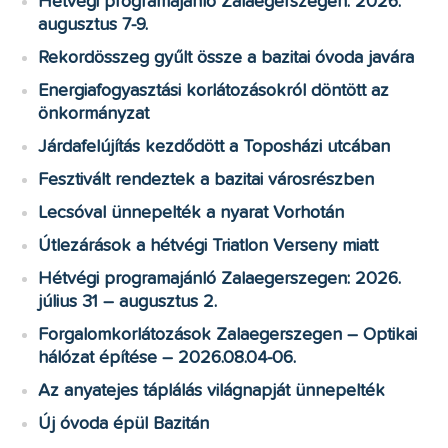
Hétvégi programajánló Zalaegerszegen: 2026.
augusztus 7-9.
Rekordösszeg gyűlt össze a bazitai óvoda javára
Energiafogyasztási korlátozásokról döntött az
önkormányzat
Járdafelújítás kezdődött a Toposházi utcában
Fesztivált rendeztek a bazitai városrészben
Lecsóval ünnepelték a nyarat Vorhotán
Útlezárások a hétvégi Triatlon Verseny miatt
Hétvégi programajánló Zalaegerszegen: 2026.
július 31 – augusztus 2.
Forgalomkorlátozások Zalaegerszegen – Optikai
hálózat építése – 2026.08.04-06.
Az anyatejes táplálás világnapját ünnepelték
Új óvoda épül Bazitán