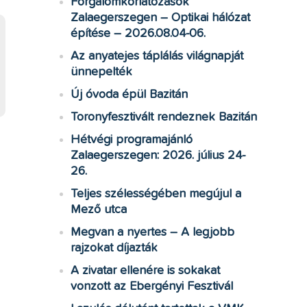
Forgalomkorlátozások
Zalaegerszegen – Optikai hálózat
építése – 2026.08.04-06.
Az anyatejes táplálás világnapját
ünnepelték
Új óvoda épül Bazitán
Toronyfesztivált rendeznek Bazitán
Hétvégi programajánló
Zalaegerszegen: 2026. július 24-
26.
Teljes szélességében megújul a
Mező utca
Megvan a nyertes – A legjobb
rajzokat díjazták
A zivatar ellenére is sokakat
vonzott az Ebergényi Fesztivál