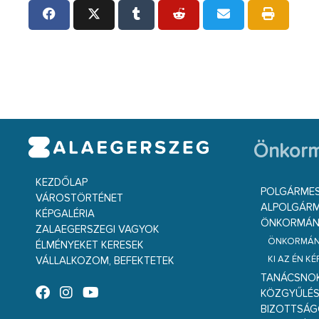
Önkorm
KEZDŐLAP
POLGÁRME
VÁROSTÖRTÉNET
ALPOLGÁRM
KÉPGALÉRIA
ÖNKORMÁNY
ZALAEGERSZEGI VAGYOK
ÖNKORMÁNY
ÉLMÉNYEKET KERESEK
KI AZ ÉN K
VÁLLALKOZOM, BEFEKTETEK
TANÁCSNO
KÖZGYŰLÉ
BIZOTTSÁ