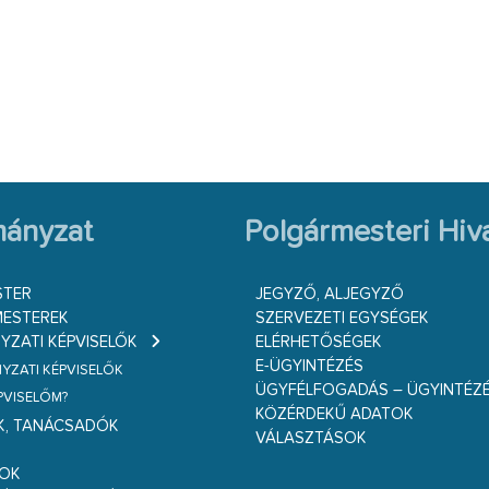
ányzat
Polgármesteri Hiva
STER
JEGYZŐ, ALJEGYZŐ
ESTEREK
SZERVEZETI EGYSÉGEK
ZATI KÉPVISELŐK
ELÉRHETŐSÉGEK
E-ÜGYINTÉZÉS
ZATI KÉPVISELŐK
ÜGYFÉLFOGADÁS – ÜGYINTÉZ
ÉPVISELŐM?
KÖZÉRDEKŰ ADATOK
K, TANÁCSADÓK
VÁLASZTÁSOK
S
GOK