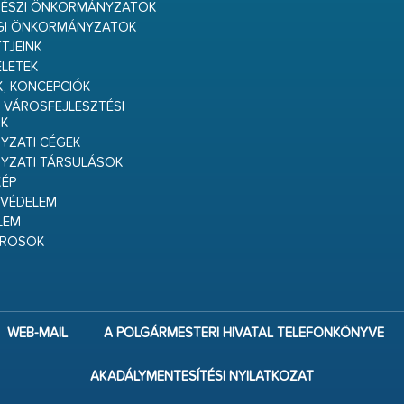
RÉSZI ÖNKORMÁNYZATOK
GI ÖNKORMÁNYZATOK
TJEINK
ELETEK
K, KONCEPCIÓK
 VÁROSFEJLESZTÉSI
K
ZATI CÉGEK
YZATI TÁRSULÁSOK
ÉP
VÉDELEM
LEM
ÁROSOK
WEB-MAIL
A POLGÁRMESTERI HIVATAL TELEFONKÖNYVE
AKADÁLYMENTESÍTÉSI NYILATKOZAT