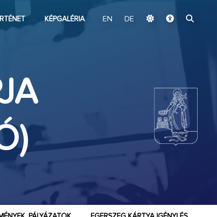
ugrás a fő tartalomhoz
RTÉNET
KÉPGALÉRIA
EN
DE
JA
Ó)
MÉNYEK, PÁLYÁZATOK
EGERSZEG KÁRTYA IGÉNYLÉS