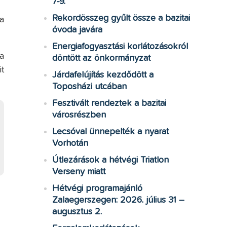
7-9.
Rekordösszeg gyűlt össze a bazitai
a
óvoda javára
Energiafogyasztási korlátozásokról
a
döntött az önkormányzat
t
Járdafelújítás kezdődött a
Toposházi utcában
Fesztivált rendeztek a bazitai
városrészben
Lecsóval ünnepelték a nyarat
Vorhotán
Útlezárások a hétvégi Triatlon
Verseny miatt
Hétvégi programajánló
Zalaegerszegen: 2026. július 31 –
augusztus 2.