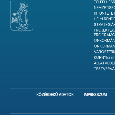
TELEPÜLÉS
NEMZETISÉ
KITÜNTETET
HELYI REND
STRATÉGIÁ
PROJEKTEK,
PROGRAMO
ÖNKORMÁNY
ÖNKORMÁN
VÁROSTÉRK
KÖRNYEZET
ÁLLATVÉDE
TESTVÉRV
KÖZÉRDEKŰ ADATOK
IMPRESSZUM