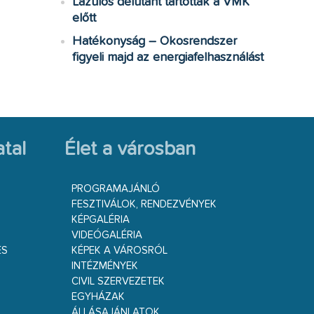
Lazulós délutánt tartottak a VMK
előtt
Hatékonyság – Okosrendszer
figyeli majd az energiafelhasználást
tal
Élet a városban
PROGRAMAJÁNLÓ
FESZTIVÁLOK, RENDEZVÉNYEK
KÉPGALÉRIA
VIDEÓGALÉRIA
ÉS
KÉPEK A VÁROSRÓL
INTÉZMÉNYEK
CIVIL SZERVEZETEK
EGYHÁZAK
ÁLLÁSAJÁNLATOK