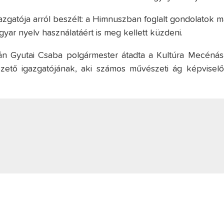
azgatója arról beszélt: a Himnuszban foglalt gondolatok m
r nyelv használatáért is meg kellett küzdeni.
án Gyutai Csaba polgármester átadta a Kultúra Mecénás
zető igazgatójának, aki számos művészeti ág képviselői