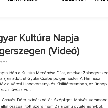
yar Kultúra Napja
gerszegen (Videó)
szerda
apta idén a Kultúra Mecénása Díjat, amelyet Zalaegersze
gáláján adott át Gyutai Csaba polgármester. A Himnusz
lték a Városi Hangverseny- és Kiállítóteremben, az ünnepi
jazz művész volt.
 Csávás Dóra színésznő és Szépligeti Mátyás versmond
r által összeállított Szerelmem Zala című gyűjteményből.