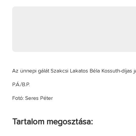
Az ünnepi gálát Szakcsi Lakatos Béla Kossuth-díjas 
P.Á./B.P.
Fotó: Seres Péter
Tartalom megosztása: