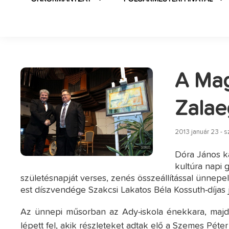
A Mag
Zalae
2013 január 23 - 
Dóra János k
kultúra napi 
születésnapját verses, zenés összeállítással ünnepe
est díszvendége Szakcsi Lakatos Béla Kossuth-díjas 
Az ünnepi műsorban az Ady-iskola énekkara, majd
lépett fel, akik részleteket adtak elő a Szemes Péte