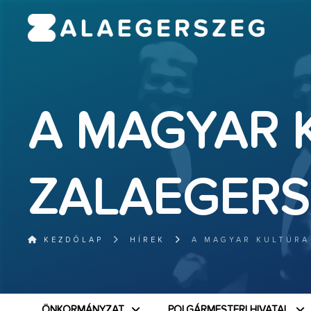
A MAGYAR 
ZALAEGERS
KEZDŐLAP
HÍREK
A MAGYAR KULTÚRA
ÖNKORMÁNYZAT
POLGÁRMESTERI HIVATAL