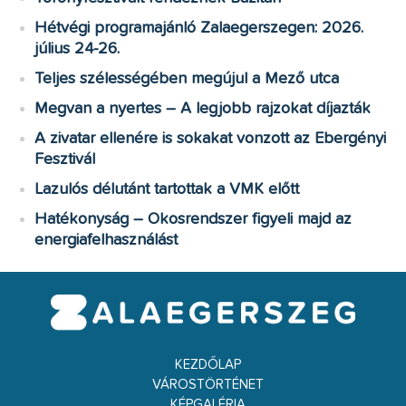
Hétvégi programajánló Zalaegerszegen: 2026.
július 24-26.
Teljes szélességében megújul a Mező utca
Megvan a nyertes – A legjobb rajzokat díjazták
A zivatar ellenére is sokakat vonzott az Ebergényi
Fesztivál
Lazulós délutánt tartottak a VMK előtt
Hatékonyság – Okosrendszer figyeli majd az
energiafelhasználást
KEZDŐLAP
VÁROSTÖRTÉNET
KÉPGALÉRIA