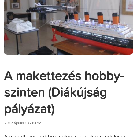
A makettezés hobby-
szinten (Diákújság
pályázat)
2012 április 10 - kedd
A makettezés hobby-szinten, vagy akár rendelésre