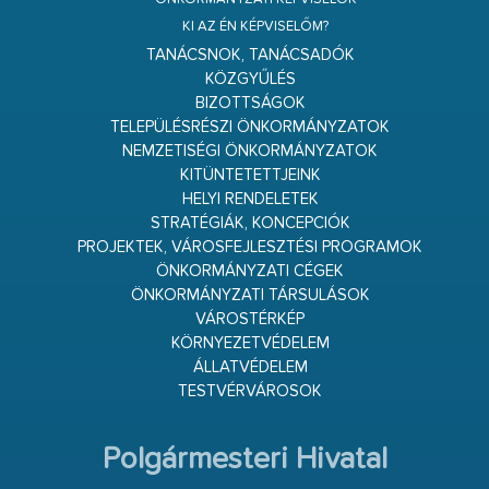
KI AZ ÉN KÉPVISELŐM?
TANÁCSNOK, TANÁCSADÓK
KÖZGYŰLÉS
BIZOTTSÁGOK
TELEPÜLÉSRÉSZI ÖNKORMÁNYZATOK
NEMZETISÉGI ÖNKORMÁNYZATOK
KITÜNTETETTJEINK
HELYI RENDELETEK
STRATÉGIÁK, KONCEPCIÓK
PROJEKTEK, VÁROSFEJLESZTÉSI PROGRAMOK
ÖNKORMÁNYZATI CÉGEK
ÖNKORMÁNYZATI TÁRSULÁSOK
VÁROSTÉRKÉP
KÖRNYEZETVÉDELEM
ÁLLATVÉDELEM
TESTVÉRVÁROSOK
Polgármesteri Hivatal