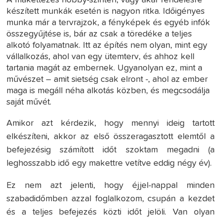
készített munkák esetén is nagyon ritka. Időigényes
munka már a tervrajzok, a fényképek és egyéb infók
összegyűjtése is, bár az csak a töredéke a teljes
alkotó folyamatnak. Itt az építés nem olyan, mint egy
vállalkozás, ahol van egy ütemterv, és ahhoz kell
tartania magát az embernek. Ugyanolyan ez, mint a
művészet – amit sietség csak elront -, ahol az ember
maga is megáll néha alkotás közben, és megcsodálja
saját művét.
Amikor azt kérdezik, hogy mennyi ideig tartott
elkészíteni, akkor az első összeragasztott elemtől a
befejezésig számított időt szoktam megadni (a
leghosszabb idő egy makettre vetítve eddig négy év).
Ez nem azt jelenti, hogy éjjel-nappal minden
szabadidőmben azzal foglalkozom, csupán a kezdet
és a teljes befejezés közti időt jelöli. Van olyan