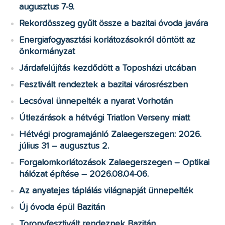
augusztus 7-9.
Rekordösszeg gyűlt össze a bazitai óvoda javára
Energiafogyasztási korlátozásokról döntött az
önkormányzat
Járdafelújítás kezdődött a Toposházi utcában
Fesztivált rendeztek a bazitai városrészben
Lecsóval ünnepelték a nyarat Vorhotán
Útlezárások a hétvégi Triatlon Verseny miatt
Hétvégi programajánló Zalaegerszegen: 2026.
július 31 – augusztus 2.
Forgalomkorlátozások Zalaegerszegen – Optikai
hálózat építése – 2026.08.04-06.
Az anyatejes táplálás világnapját ünnepelték
Új óvoda épül Bazitán
Toronyfesztivált rendeznek Bazitán