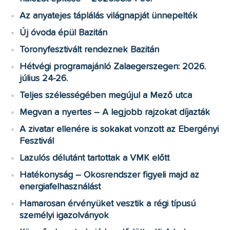
Az anyatejes táplálás világnapját ünnepelték
Új óvoda épül Bazitán
Toronyfesztivált rendeznek Bazitán
Hétvégi programajánló Zalaegerszegen: 2026.
július 24-26.
Teljes szélességében megújul a Mező utca
Megvan a nyertes – A legjobb rajzokat díjazták
A zivatar ellenére is sokakat vonzott az Ebergényi
Fesztivál
Lazulós délutánt tartottak a VMK előtt
Hatékonyság – Okosrendszer figyeli majd az
energiafelhasználást
Hamarosan érvényüket vesztik a régi típusú
személyi igazolványok