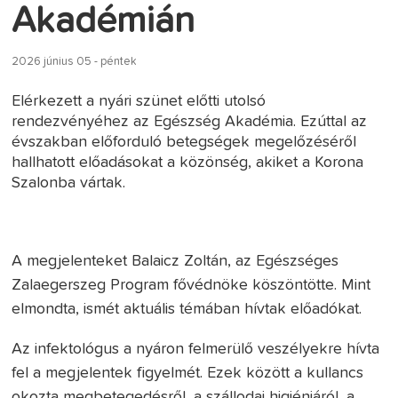
Akadémián
2026 június 05 - péntek
Elérkezett a nyári szünet előtti utolsó
rendezvényéhez az Egészség Akadémia. Ezúttal az
évszakban előforduló betegségek megelőzéséről
hallhatott előadásokat a közönség, akiket a Korona
Szalonba vártak.
A megjelenteket Balaicz Zoltán, az Egészséges
Zalaegerszeg Program fővédnöke köszöntötte. Mint
elmondta, ismét aktuális témában hívtak előadókat.
Az infektológus a nyáron felmerülő veszélyekre hívta
fel a megjelentek figyelmét. Ezek között a kullancs
okozta megbetegedésről, a szállodai higiéniáról, a