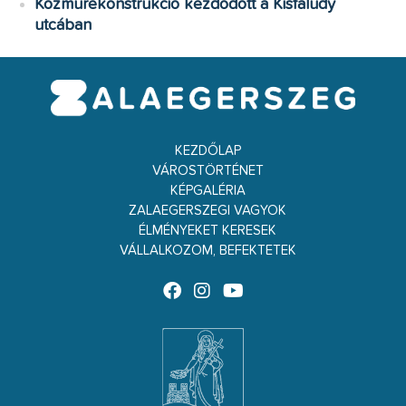
Közműrekonstrukció kezdődött a Kisfaludy
utcában
KEZDŐLAP
VÁROSTÖRTÉNET
KÉPGALÉRIA
ZALAEGERSZEGI VAGYOK
ÉLMÉNYEKET KERESEK
VÁLLALKOZOM, BEFEKTETEK