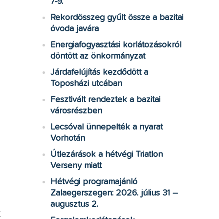
7-9.
Rekordösszeg gyűlt össze a bazitai
óvoda javára
Energiafogyasztási korlátozásokról
döntött az önkormányzat
Járdafelújítás kezdődött a
Toposházi utcában
Fesztivált rendeztek a bazitai
városrészben
Lecsóval ünnepelték a nyarat
Vorhotán
Útlezárások a hétvégi Triatlon
Verseny miatt
Hétvégi programajánló
Zalaegerszegen: 2026. július 31 –
augusztus 2.
K