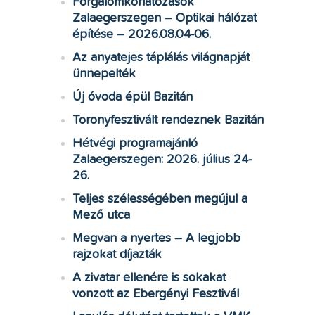
Forgalomkorlátozások
Zalaegerszegen – Optikai hálózat
építése – 2026.08.04-06.
Az anyatejes táplálás világnapját
ünnepelték
Új óvoda épül Bazitán
Toronyfesztivált rendeznek Bazitán
Hétvégi programajánló
Zalaegerszegen: 2026. július 24-
26.
Teljes szélességében megújul a
Mező utca
Megvan a nyertes – A legjobb
rajzokat díjazták
A zivatar ellenére is sokakat
vonzott az Ebergényi Fesztivál