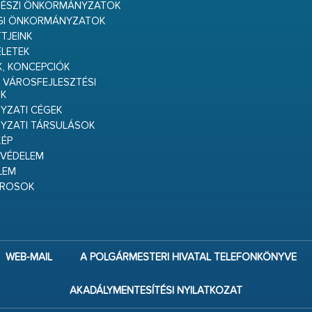
RÉSZI ÖNKORMÁNYZATOK
GI ÖNKORMÁNYZATOK
TJEINK
ELETEK
K, KONCEPCIÓK
 VÁROSFEJLESZTÉSI
K
ZATI CÉGEK
YZATI TÁRSULÁSOK
ÉP
VÉDELEM
LEM
ÁROSOK
WEB-MAIL
A POLGÁRMESTERI HIVATAL TELEFONKÖNYVE
AKADÁLYMENTESÍTÉSI NYILATKOZAT