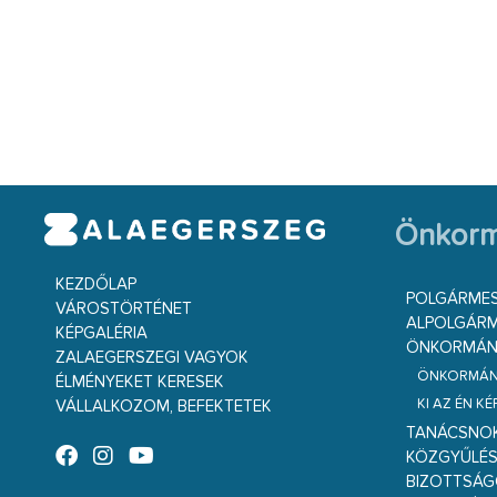
Önkorm
KEZDŐLAP
POLGÁRME
VÁROSTÖRTÉNET
ALPOLGÁRM
KÉPGALÉRIA
ÖNKORMÁNY
ZALAEGERSZEGI VAGYOK
ÖNKORMÁNY
ÉLMÉNYEKET KERESEK
KI AZ ÉN K
VÁLLALKOZOM, BEFEKTETEK
TANÁCSNO
KÖZGYŰLÉ
BIZOTTSÁ