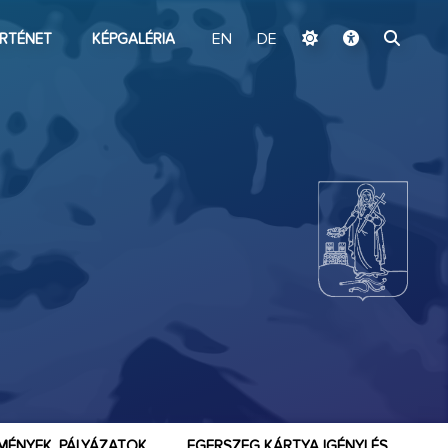
ugrás a fő tartalomhoz
RTÉNET
KÉPGALÉRIA
EN
DE
MÉNYEK, PÁLYÁZATOK
EGERSZEG KÁRTYA IGÉNYLÉS