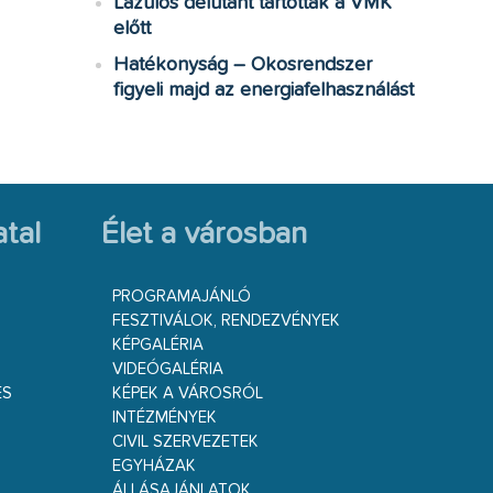
Lazulós délutánt tartottak a VMK
előtt
Hatékonyság – Okosrendszer
figyeli majd az energiafelhasználást
tal
Élet a városban
PROGRAMAJÁNLÓ
FESZTIVÁLOK, RENDEZVÉNYEK
KÉPGALÉRIA
VIDEÓGALÉRIA
ÉS
KÉPEK A VÁROSRÓL
INTÉZMÉNYEK
CIVIL SZERVEZETEK
EGYHÁZAK
ÁLLÁSAJÁNLATOK