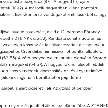
 a vezetést a házigazda (8-6). A negyed hajrája a
ettek (10-12). A második negyedben kilenc ponttal si
 sikerült kizökkenteni a vendégeket a ritmusukból és egy
jával átvette a vezetést, majd a 12. percben Böröndy
lépett a ZTE NKK (36-32). Rendezte sorait a Sopron és
áltva estek a kosarak és felváltva vezettek a csapatok. A
csapat és Crvendakic hármasával, öt ponttal elléptek,
(52-55). A záró negyed elején tartotta előnyét a Sopron.
ítani magukat (54-57). A negyed felénél eladott labdák,
ó. A rutinos vendégek kihasználták ezt és egyértelművé
 játéka és így nem borulhatott a papírforma.
csapat, amiért dicséret illeti. Az utolsó öt percben
opron nyerte és jutott elsőként az elődöntőbe. A ZTE NK