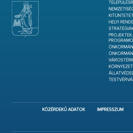
TELEPÜLÉS
NEMZETISÉ
KITÜNTETET
HELYI REND
STRATÉGIÁ
PROJEKTEK,
PROGRAMO
ÖNKORMÁNY
ÖNKORMÁN
VÁROSTÉRK
KÖRNYEZET
ÁLLATVÉDE
TESTVÉRV
KÖZÉRDEKŰ ADATOK
IMPRESSZUM