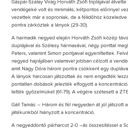
Gáspár-Szalay Virág Horváth Zsófi triplájával átvette
vendégeké volt és minimális, kétpontos előnnyel vez
vezettek már a soproniak, de a félidőhöz közeledve
pontra zárkóztak a lányok (29-30).
A harmadik negyed elején Horváth Zsófi közép távoli
duplájával és Szélesy hármasával, négy ponttal meg
Peters, valamint Simon pontjaival egyenlítettek. Felv
negyed hajrájában valamivel jobban célzott a vendég
amit Nagy Dóra három pontra csökkent egy duplával 
A lányok harcosan játszottak és nem engedték leszak
pontatlan dobások jelezték elfogyott a koncentráci
tették győzelmüket (61-79). A végére szétesett a ZTE
Gáll Tamás: – Három és fél negyeden át jól játszott a 
játékunkból hiányzott a koncentráció.
A negyeddöntő párharcot 2-0 –ás összesítéssel a S