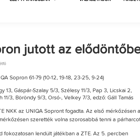
ron jutott az elődöntőb
étfő
A Sopron 61-79 (10-12, 19-18, 23-25, 9-24)
 13, Gáspár-Szalay 5/3, Szélesy 11/3, Pap 3, Licskai 2,
h 11/3, Böröndy 9/3, Orsó-, Velkey 7/3, edző: Gáll Tamás
TE NKK az UNIQA Sopront fogadta. Az első mérkőzésen 
 mérkőzésen szerették volna szorosabbá tenni a párharcot
 fokozatosan lendült játékban a ZTE. Az 5. percben