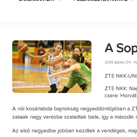
A Sop
2016 április 04 - h
ZTE NKK-UNIQ
ZTE NKK: Nagy
csere: Horvát
A női kosárlabda bajnokság negyeddöntőjében a Z
zalaiak nagy verésbe szaladtak bele, így a második
Az első negyedbe jobban kezdtek a vendégek, majd