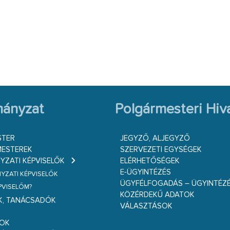
ányzat
Polgármesteri Hiva
STER
JEGYZŐ, ALJEGYZŐ
ESTEREK
SZERVEZETI EGYSÉGEK
ZATI KÉPVISELŐK
ELÉRHETŐSÉGEK
E-ÜGYINTÉZÉS
ZATI KÉPVISELŐK
ÜGYFÉLFOGADÁS – ÜGYINTÉZ
ÉPVISELŐM?
KÖZÉRDEKŰ ADATOK
K, TANÁCSADÓK
VÁLASZTÁSOK
S
GOK