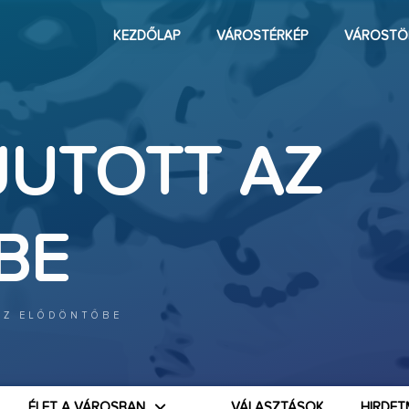
KEZDŐLAP
VÁROSTÉRKÉP
VÁROSTÖ
JUTOTT AZ
BE
AZ ELŐDÖNTŐBE
ÉLET A VÁROSBAN
VÁLASZTÁSOK
HIRDET