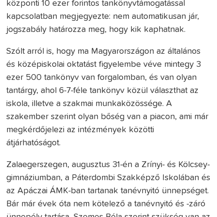
központi 10 ezer forintos tankönyvtámogatással
kapcsolatban megjegyezte: nem automatikusan jár,
jogszabály határozza meg, hogy kik kaphatnak.
Szólt arról is, hogy ma Magyarországon az általános
és középiskolai oktatást figyelembe véve mintegy 3
ezer 500 tankönyv van forgalomban, és van olyan
tantárgy, ahol 6-7-féle tankönyv közül választhat az
iskola, illetve a szakmai munkaközössége. A
szakember szerint olyan bőség van a piacon, ami már
megkérdőjelezi az intézmények közötti
átjárhatóságot.
Zalaegerszegen, augusztus 31-én a Zrínyi- és Kölcsey-
gimnáziumban, a Páterdombi Szakképző Iskolában és
az Apáczai ÁMK-ban tartanak tanévnyitó ünnepséget.
Bár már évek óta nem kötelező a tanévnyitó és -záró
ünnepély tartása, Szemes Béla szerint szükség van az