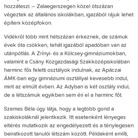
hozzáteszi: – Zalaegerszegen közel ötszázan
végeztek az általános iskolákban, igazából rájuk lehet
építeni középfokon.
Vidékről több mint hétszázan érkeznek, de számuk
évek óta csökken, tehát igazából apadóban van az
utánpótlás. A Zrínyi- és a Kölcsey-gimnáziumokban,
valamint a Csány Közgazdasági Szakközépiskolában
harminc fős feletti osztályok indulnak, az Apáczai
ÁMK-ban egy gimnáziumi osztállyal kevesebb indul,
mint az elmúlt évben. Az Adyban is két osztály indul,
de a létszámuk egyikben sem éri el a harminc főt.
Szemes Béla úgy látja, hogy a legtöbb gond a
szakiskoláknál jelentkezik. Itt esetenként lényeges
eltérés mutatkozik az engedélyezett és a ténylegesen
beiratkozott tanulói létszám között. Példaként említi,