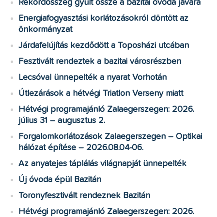
Rekordösszeg gyűlt össze a bazitai óvoda javára
Energiafogyasztási korlátozásokról döntött az
önkormányzat
Járdafelújítás kezdődött a Toposházi utcában
Fesztivált rendeztek a bazitai városrészben
Lecsóval ünnepelték a nyarat Vorhotán
Útlezárások a hétvégi Triatlon Verseny miatt
Hétvégi programajánló Zalaegerszegen: 2026.
július 31 – augusztus 2.
Forgalomkorlátozások Zalaegerszegen – Optikai
hálózat építése – 2026.08.04-06.
Az anyatejes táplálás világnapját ünnepelték
Új óvoda épül Bazitán
Toronyfesztivált rendeznek Bazitán
Hétvégi programajánló Zalaegerszegen: 2026.