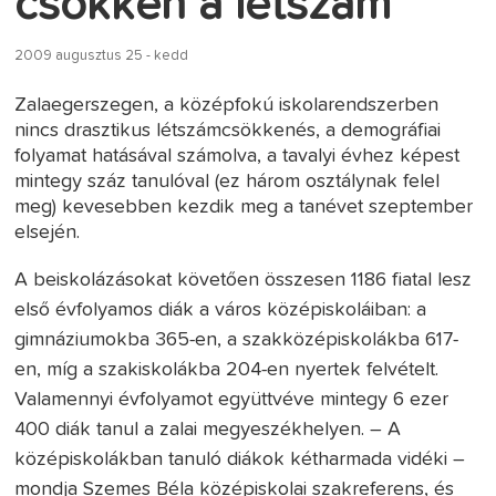
csökken a létszám
2009 augusztus 25 - kedd
Zalaegerszegen, a középfokú iskolarendszerben
nincs drasztikus létszámcsökkenés, a demográfiai
folyamat hatásával számolva, a tavalyi évhez képest
mintegy száz tanulóval (ez három osztálynak felel
meg) kevesebben kezdik meg a tanévet szeptember
elsején.
A beiskolázásokat követően összesen 1186 fiatal lesz
első évfolyamos diák a város középiskoláiban: a
gimnáziumokba 365-en, a szakközépiskolákba 617-
en, míg a szakiskolákba 204-en nyertek felvételt.
Valamennyi évfolyamot együttvéve mintegy 6 ezer
400 diák tanul a zalai megyeszékhelyen. – A
középiskolákban tanuló diákok kétharmada vidéki –
mondja Szemes Béla középiskolai szakreferens, és