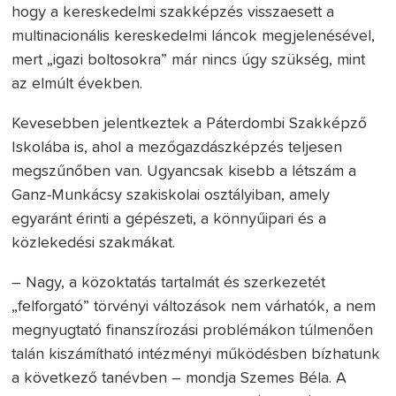
hogy a kereskedelmi szakképzés visszaesett a
multinacionális kereskedelmi láncok megjelenésével,
mert „igazi boltosokra” már nincs úgy szükség, mint
az elmúlt években.
Kevesebben jelentkeztek a Páterdombi Szakképző
Iskolába is, ahol a mezőgazdászképzés teljesen
megszűnőben van. Ugyancsak kisebb a létszám a
Ganz-Munkácsy szakiskolai osztályiban, amely
egyaránt érinti a gépészeti, a könnyűipari és a
közlekedési szakmákat.
– Nagy, a közoktatás tartalmát és szerkezetét
„felforgató” törvényi változások nem várhatók, a nem
megnyugtató finanszírozási problémákon túlmenően
talán kiszámítható intézményi működésben bízhatunk
a következő tanévben – mondja Szemes Béla. A