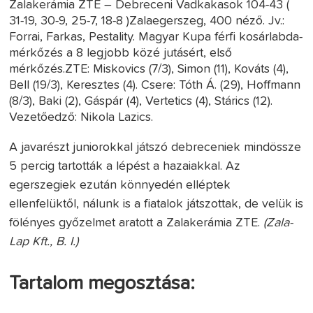
Zalakerámia ZTE – Debreceni Vadkakasok 104-43 (
31-19, 30-9, 25-7, 18-8 )Zalaegerszeg, 400 néző. Jv.:
Forrai, Farkas, Pestality. Magyar Kupa férfi kosárlabda-
mérkőzés a 8 legjobb közé jutásért, első
mérkőzés.ZTE: Miskovics (7/3), Simon (11), Kováts (4),
Bell (19/3), Keresztes (4). Csere: Tóth Á. (29), Hoffmann
(8/3), Baki (2), Gáspár (4), Vertetics (4), Stárics (12).
Vezetőedző: Nikola Lazics.
A javarészt juniorokkal játszó debreceniek mindössze
5 percig tartották a lépést a hazaiakkal. Az
egerszegiek ezután könnyedén elléptek
ellenfelüktől, nálunk is a fiatalok játszottak, de velük is
fölényes győzelmet aratott a Zalakerámia ZTE.
(Zala-
Lap Kft., B. I.)
Tartalom megosztása: