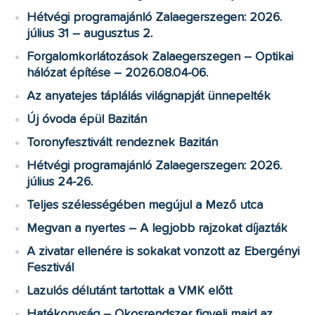
Hétvégi programajánló Zalaegerszegen: 2026.
július 31 – augusztus 2.
Forgalomkorlátozások Zalaegerszegen – Optikai
hálózat építése – 2026.08.04-06.
Az anyatejes táplálás világnapját ünnepelték
Új óvoda épül Bazitán
Toronyfesztivált rendeznek Bazitán
Hétvégi programajánló Zalaegerszegen: 2026.
július 24-26.
Teljes szélességében megújul a Mező utca
Megvan a nyertes – A legjobb rajzokat díjazták
A zivatar ellenére is sokakat vonzott az Ebergényi
Fesztivál
Lazulós délutánt tartottak a VMK előtt
Hatékonyság – Okosrendszer figyeli majd az