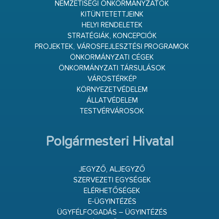
NEMZETISÉGI ÖNKORMÁNYZATOK
KITÜNTETETTJEINK
HELYI RENDELETEK
STRATÉGIÁK, KONCEPCIÓK
PROJEKTEK, VÁROSFEJLESZTÉSI PROGRAMOK
ÖNKORMÁNYZATI CÉGEK
ÖNKORMÁNYZATI TÁRSULÁSOK
VÁROSTÉRKÉP
KÖRNYEZETVÉDELEM
ÁLLATVÉDELEM
TESTVÉRVÁROSOK
Polgármesteri Hivatal
JEGYZŐ, ALJEGYZŐ
SZERVEZETI EGYSÉGEK
ELÉRHETŐSÉGEK
E-ÜGYINTÉZÉS
ÜGYFÉLFOGADÁS – ÜGYINTÉZÉS