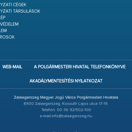
ZATI CÉGEK
YZATI TÁRSULÁSOK
ÉP
VÉDELEM
LEM
ÁROSOK
WEB-MAIL
A POLGÁRMESTERI HIVATAL TELEFONKÖNYVE
AKADÁLYMENTESÍTÉSI NYILATKOZAT
Zalaegerszeg Megyei Jogú Város Polgármesteri Hivatala
8900 Zalaegerszeg, Kossuth Lajos utca 17-19.
Telefon: 00 36 92/502-100
e-mail:info@zalaegerszeg.hu