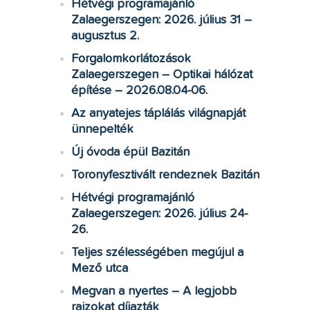
Hétvégi programajánló
Zalaegerszegen: 2026. július 31 –
augusztus 2.
Forgalomkorlátozások
Zalaegerszegen – Optikai hálózat
építése – 2026.08.04-06.
Az anyatejes táplálás világnapját
ünnepelték
Új óvoda épül Bazitán
Toronyfesztivált rendeznek Bazitán
Hétvégi programajánló
Zalaegerszegen: 2026. július 24-
26.
Teljes szélességében megújul a
Mező utca
Megvan a nyertes – A legjobb
rajzokat díjazták