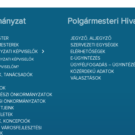
ányzat
Polgármesteri Hiva
STER
JEGYZŐ, ALJEGYZŐ
ESTEREK
SZERVEZETI EGYSÉGEK
ZATI KÉPVISELŐK
ELÉRHETŐSÉGEK
E-ÜGYINTÉZÉS
ZATI KÉPVISELŐK
ÜGYFÉLFOGADÁS – ÜGYINTÉZ
ÉPVISELŐM?
KÖZÉRDEKŰ ADATOK
K, TANÁCSADÓK
VÁLASZTÁSOK
S
GOK
RÉSZI ÖNKORMÁNYZATOK
GI ÖNKORMÁNYZATOK
TJEINK
ELETEK
K, KONCEPCIÓK
 VÁROSFEJLESZTÉSI
K