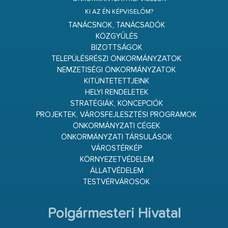
KI AZ ÉN KÉPVISELŐM?
TANÁCSNOK, TANÁCSADÓK
KÖZGYŰLÉS
BIZOTTSÁGOK
TELEPÜLÉSRÉSZI ÖNKORMÁNYZATOK
NEMZETISÉGI ÖNKORMÁNYZATOK
KITÜNTETETTJEINK
HELYI RENDELETEK
STRATÉGIÁK, KONCEPCIÓK
PROJEKTEK, VÁROSFEJLESZTÉSI PROGRAMOK
ÖNKORMÁNYZATI CÉGEK
ÖNKORMÁNYZATI TÁRSULÁSOK
VÁROSTÉRKÉP
KÖRNYEZETVÉDELEM
ÁLLATVÉDELEM
TESTVÉRVÁROSOK
Polgármesteri Hivatal