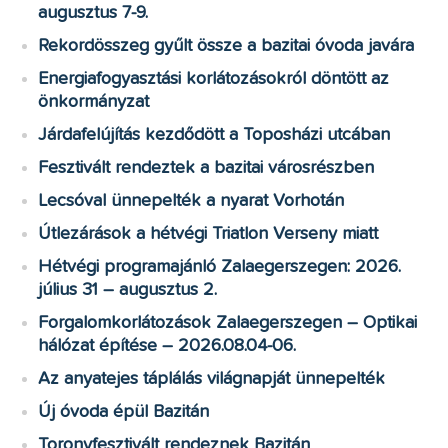
augusztus 7-9.
Rekordösszeg gyűlt össze a bazitai óvoda javára
Energiafogyasztási korlátozásokról döntött az
önkormányzat
Járdafelújítás kezdődött a Toposházi utcában
Fesztivált rendeztek a bazitai városrészben
Lecsóval ünnepelték a nyarat Vorhotán
Útlezárások a hétvégi Triatlon Verseny miatt
Hétvégi programajánló Zalaegerszegen: 2026.
július 31 – augusztus 2.
Forgalomkorlátozások Zalaegerszegen – Optikai
hálózat építése – 2026.08.04-06.
Az anyatejes táplálás világnapját ünnepelték
Új óvoda épül Bazitán
Toronyfesztivált rendeznek Bazitán