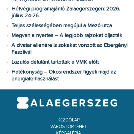
Hétvégi programajánló Zalaegerszegen: 2026.
július 24-26.
Teljes szélességében megújul a Mező utca
Megvan a nyertes – A legjobb rajzokat díjazták
A zivatar ellenére is sokakat vonzott az Ebergényi
Fesztivál
Lazulós délutánt tartottak a VMK előtt
Hatékonyság – Okosrendszer figyeli majd az
energiafelhasználást
KEZDŐLAP
VÁROSTÖRTÉNET
KÉPGALÉRIA